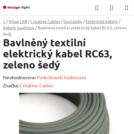
Přejít
Hledat
NÁKUP
na
KOŠÍK
obsah
Domů
/
Vitae LAB
/
Creative Cables
/
Součástky
/
Elektrické kabely
/
Kabely osvětlení
/
Bavlněný textilní elektrický kabel RC63, zeleno
šedý
Bavlněný textilní
elektrický kabel RC63,
zeleno šedý
Průměrné
Neohodnoceno
Podrobnosti hodnocení
hodnocení
Značka:
Creative Cables
produktu
je
0,0
z
5
hvězdiček.