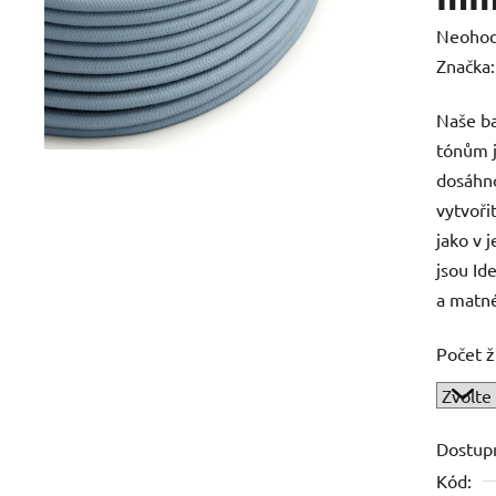
Průměr
Neoho
hodnoc
Značka
produk
Naše ba
je
tónům j
0,0
dosáhno
z
vytvoři
5
jako v 
hvězdič
jsou Id
a matné
Počet ž
Dostup
Kód: