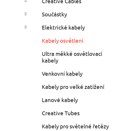
Creative Cables
i
n
e
n
Součástky
í
p
Elektrické kabely
a
Kabely osvětlení
n
e
Ultra měkké osvětlovací
l
kabely
Venkovní kabely
Kabely pro velké zatížení
Lanové kabely
Creative Tubes
Kabely pro světelné řetězy