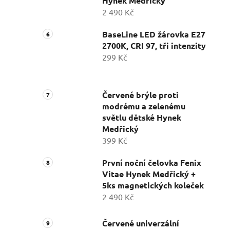
Hynek Medřický
2 490 Kč
BaseLine LED žárovka E27
2700K, CRI 97, tři intenzity
299 Kč
Červené brýle proti
modrému a zelenému
světlu dětské Hynek
Medřický
399 Kč
První noční čelovka Fenix
Vitae Hynek Medřický +
5ks magnetických koleček
2 490 Kč
Červené univerzální