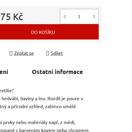
d
75 Kč
 cena:
DO KOŠÍKU
Zeptat se
Sdílet
ení
Ostatní informace
xtilie?
hedvábí, bavlny a lnu. Rozdíl je pouze v
tný a přírodní vzhled, zatímco umělé
mi prvky nebo materiály např. z mědi,
mbinované s barveným kovem nebo chromem.