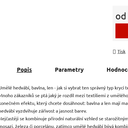
o
Měrná
Tisk
Popis
Parametry
Hodnoc
Umělé hedvábí, bavlna, len - jak si vybrat ten správný typ krycí te
Mnoho zákazníků se ptá jaký je rozdíl mezi textiliemi z umělého 
konečném efektu, který chcete dosáhnout: bavlna a len mají ma
hedvábí vyzdvihuje zářivost a jasnost barev.
Nejčastěji se kombinuje přírodní naturální vzhled se starožitný
mosazi, železa či porcelánu, zatímco umělé hedvábí bývá ko