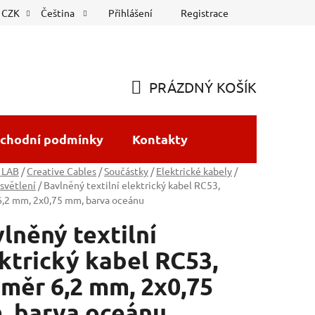
Přihlášení
Registrace
CZK
Čeština
PRÁZDNÝ KOŠÍK
NÁKUPNÍ
KOŠÍK
chodní podmínky
Kontakty
 LAB
/
Creative Cables
/
Součástky
/
Elektrické kabely
/
světlení
/
Bavlněný textilní elektrický kabel RC53,
6,2 mm, 2x0,75 mm, barva oceánu
lněný textilní
ktrický kabel RC53,
měr 6,2 mm, 2x0,75
, barva oceánu