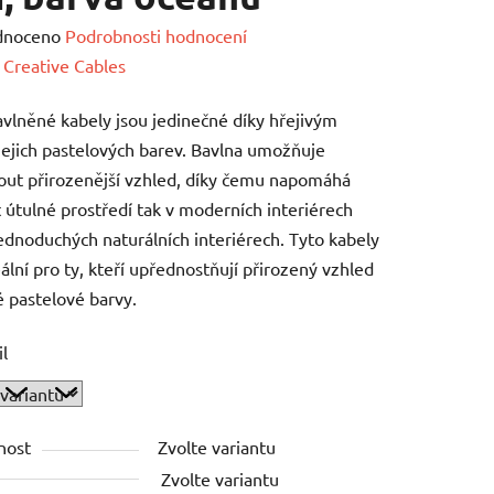
né
dnoceno
Podrobnosti hodnocení
ení
:
Creative Cables
tu
vlněné kabely jsou jedinečné díky hřejivým
ejich pastelových barev. Bavlna umožňuje
ut přirozenější vzhled, díky čemu napomáhá
t útulné prostředí tak v moderních interiérech
jednoduchých naturálních interiérech. Tyto kabely
ek.
eální pro ty, kteří upřednostňují přirozený vzhled
 pastelové barvy.
il
nost
Zvolte variantu
Zvolte variantu