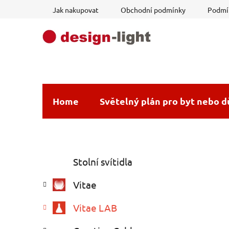
Přejít
Jak nakupovat
Obchodní podmínky
Podmín
na
obsah
Home
Světelný plán pro byt nebo 
P
K
Přeskočit
Stolní svítidla
a
o
kategorie
t
s
Vitae
e
t
g
r
Vitae LAB
o
a
r