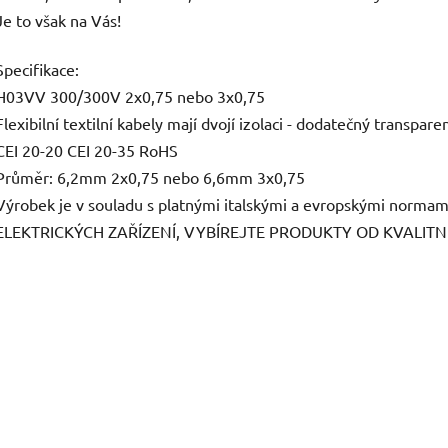
Je to však na Vás!
Specifikace:
H03VV 300/300V 2x0,75 nebo 3x0,75
Flexibilní textilní kabely mají dvojí izolaci - dodatečný transparen
CEI 20-20 CEI 20-35 RoHS
Průměr: 6,2mm 2x0,75 nebo 6,6mm 3x0,75
Výrobek je v souladu s platnými italskými a evropskými norm
ELEKTRICKÝCH ZAŘÍZENÍ, VYBÍREJTE PRODUKTY OD KVALITN