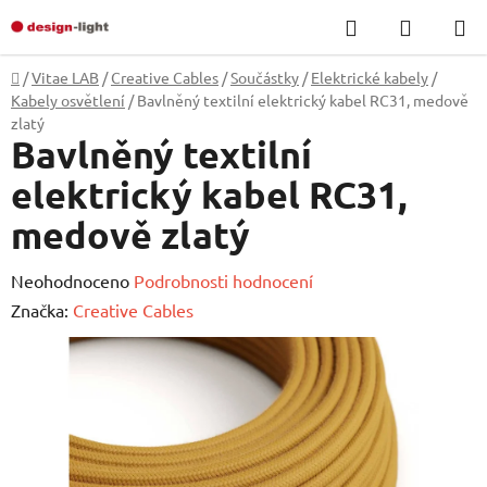
Přejít
Hledat
NÁKUP
na
KOŠÍK
obsah
Domů
/
Vitae LAB
/
Creative Cables
/
Součástky
/
Elektrické kabely
/
Kabely osvětlení
/
Bavlněný textilní elektrický kabel RC31, medově
zlatý
Bavlněný textilní
elektrický kabel RC31,
medově zlatý
Průměrné
Neohodnoceno
Podrobnosti hodnocení
hodnocení
Značka:
Creative Cables
produktu
je
0,0
z
5
hvězdiček.