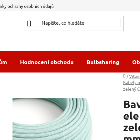
ky ochrany osobních údajů
dům
Hodnocení obchodu
Bulbsharing
Ob
Domů
/
Vitae
Kabely o
zelený C
Bav
ele
zel
mm²