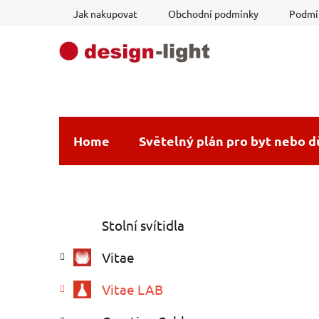
Přejít
Jak nakupovat
Obchodní podmínky
Podmín
na
obsah
Home
Světelný plán pro byt nebo 
P
K
Přeskočit
Stolní svítidla
a
o
kategorie
t
s
Vitae
e
t
g
r
Vitae LAB
o
a
r