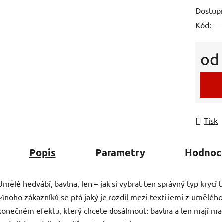
Dostup
Kód:
o
Měrná
Tisk
Popis
Parametry
Hodnoc
Umělé hedvábí, bavlna, len – jak si vybrat ten správný typ krycí t
Mnoho zákazníků se ptá jaký je rozdíl mezi textiliemi z umělého 
konečném efektu, který chcete dosáhnout: bavlna a len mají ma