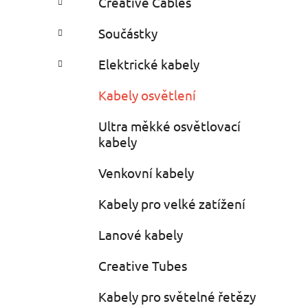
Creative Cables
i
n
e
n
Součástky
í
p
Elektrické kabely
a
Kabely osvětlení
n
e
Ultra měkké osvětlovací
l
kabely
Venkovní kabely
Kabely pro velké zatížení
Lanové kabely
Creative Tubes
Kabely pro světelné řetězy