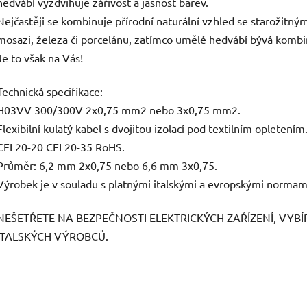
hedvábí vyzdvihuje zářivost a jasnost barev.
Nejčastěji se kombinuje přírodní naturální vzhled se starožitným
mosazi, železa či porcelánu, zatímco umělé hedvábí bývá ko
Je to však na Vás!
Technická specifikace:
H03VV 300/300V 2x0,75 mm2 nebo 3x0,75 mm2.
Flexibilní kulatý kabel s dvojitou izolací pod textilním opletením
CEI 20-20 CEI 20-35 RoHS.
Průměr: 6,2 mm 2x0,75 nebo 6,6 mm 3x0,75.
Výrobek je v souladu s platnými italskými a evropskými normam
NEŠETŘETE NA BEZPEČNOSTI ELEKTRICKÝCH ZAŘÍZENÍ, VYB
ITALSKÝCH VÝROBCŮ.