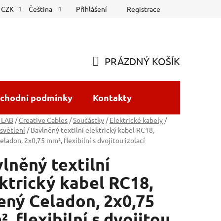
Přihlášení
Registrace
CZK
Čeština
PRÁZDNÝ KOŠÍK
NÁKUPNÍ
KOŠÍK
chodní podmínky
Kontakty
 LAB
/
Creative Cables
/
Součástky
/
Elektrické kabely
/
světlení
/
Bavlněný textilní elektrický kabel RC18,
eladon, 2x0,75 mm², flexibilní s dvojitou izolací
lněný textilní
ktrický kabel RC18,
ený Celadon, 2x0,75
, flexibilní s dvojitou