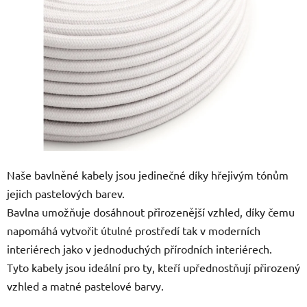
5
hvězdiček.
Naše bavlněné kabely jsou jedinečné díky hřejivým tónům
jejich pastelových barev.
Bavlna umožňuje dosáhnout přirozenější vzhled, díky čemu
napomáhá vytvořit útulné prostředí tak v moderních
interiérech jako v jednoduchých přírodních interiérech.
Tyto kabely jsou ideální pro ty, kteří upřednostňují přirozený
vzhled a matné pastelové barvy.