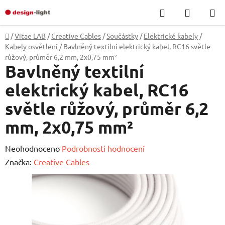
Přejít
Hledat
NÁKUP
na
KOŠÍK
obsah
Domů
/
Vitae LAB
/
Creative Cables
/
Součástky
/
Elektrické kabely
/
Kabely osvětlení
/
Bavlněný textilní elektrický kabel, RC16 světle
růžový, průměr 6,2 mm, 2x0,75 mm²
Bavlněný textilní
elektrický kabel, RC16
světle růžový, průměr 6,2
mm, 2x0,75 mm²
Průměrné
Neohodnoceno
Podrobnosti hodnocení
hodnocení
Značka:
Creative Cables
produktu
je
0,0
z