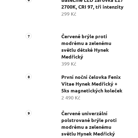
2700K, CRI 97, tři intenzity
299 Kč
Červené brýle proti
modrému a zelenému
světlu dětské Hynek
Medřický
399 Kč
První noční čelovka Fenix
Vitae Hynek Medřický +
5ks magnetických koleček
2 490 Kč
Červené univerzální
polstrované brýle proti
modrému a zelenému
světlu Hynek Medřický