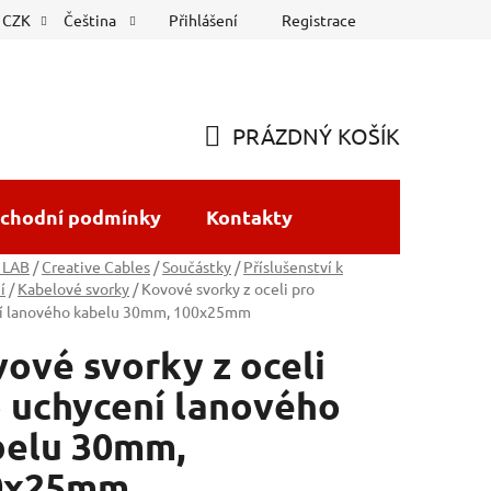
Přihlášení
Registrace
CZK
Čeština
PRÁZDNÝ KOŠÍK
NÁKUPNÍ
KOŠÍK
chodní podmínky
Kontakty
 LAB
/
Creative Cables
/
Součástky
/
Příslušenství k
í
/
Kabelové svorky
/
Kovové svorky z oceli pro
í lanového kabelu 30mm, 100x25mm
ové svorky z oceli
 uchycení lanového
belu 30mm,
0x25mm