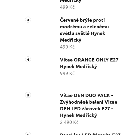
499 Kč
Červené brýle proti
modrému a zelenému
světlu světlé Hynek
Medřický
499 Kč
Vitae ORANGE ONLY E27
Hynek Medřický
999 Kč
Vitae DEN DUO PACK -
Zvýhodněné balení Vitae
DEN LED žárovek E27 -
Hynek Medřický
2 490 Kč
BaseLine LED žárovka E27