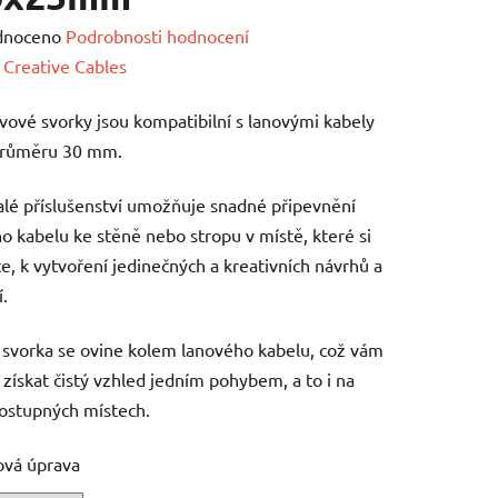
né
dnoceno
Podrobnosti hodnocení
ení
:
Creative Cables
tu
vové svorky jsou kompatibilní s lanovými kabely
průměru 30 mm.
lé příslušenství umožňuje snadné připevnění
o kabelu ke stěně nebo stropu v místě, které si
ek.
e, k vytvoření jedinečných a kreativních návrhů a
í.
svorka se ovine kolem lanového kabelu, což vám
získat čistý vzhled jedním pohybem, a to i na
ostupných místech.
ová úprava