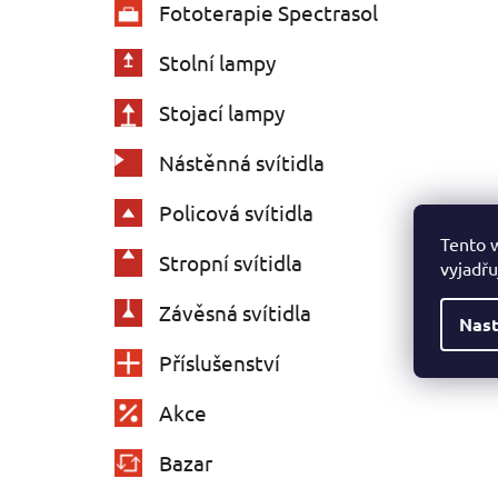
Fototerapie Spectrasol
Stolní lampy
Stojací lampy
Nástěnná svítidla
Policová svítidla
Tento 
Stropní svítidla
vyjadřu
Závěsná svítidla
Nast
Příslušenství
Akce
Bazar