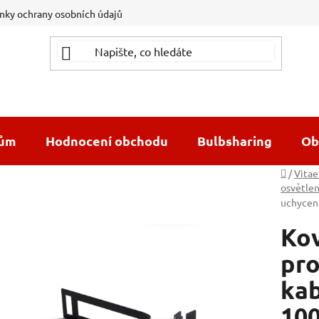
ky ochrany osobních údajů
dům
Hodnocení obchodu
Bulbsharing
Ob
Domů
/
Vitae
osvětlen
uchycen
Kov
pro
ka
10