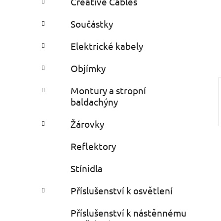
Creative Cables
i
n
e
n
Součástky
í
p
Elektrické kabely
a
Objímky
n
e
Montury a stropní
l
baldachýny
Žárovky
Reflektory
Stínidla
Příslušenství k osvětlení
Příslušenství k nástěnnému