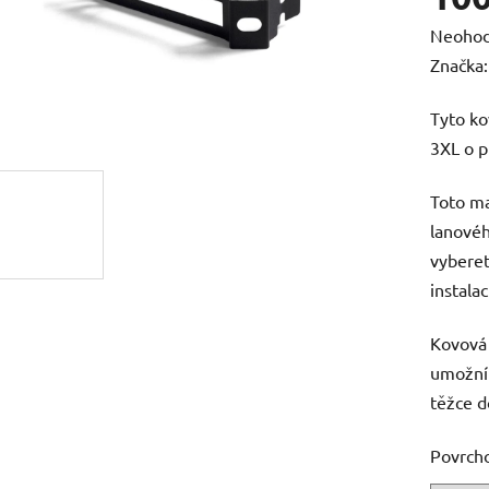
Průměr
Neoho
hodnoc
Značka
produk
Tyto ko
je
3XL o 
0,0
z
Toto ma
5
lanovéh
hvězdič
vyberet
instalac
Kovová 
umožní 
těžce d
Povrch