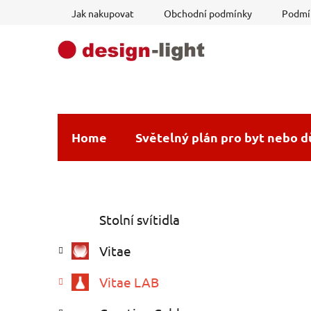
Přejít
Jak nakupovat
Obchodní podmínky
Podmín
na
obsah
Home
Světelný plán pro byt nebo 
P
K
Přeskočit
Stolní svítidla
a
o
kategorie
t
s
Vitae
e
t
g
r
Vitae LAB
o
a
r