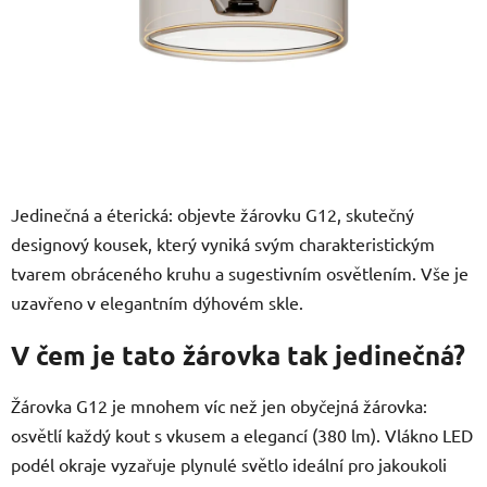
Jedinečná a éterická: objevte žárovku G12, skutečný
designový kousek, který vyniká svým charakteristickým
tvarem obráceného kruhu a sugestivním osvětlením. Vše je
uzavřeno v elegantním dýhovém skle.
V čem je tato žárovka tak jedinečná?
Žárovka G12 je mnohem víc než jen obyčejná žárovka:
osvětlí každý kout s vkusem a elegancí (380 lm). Vlákno LED
podél okraje vyzařuje plynulé světlo ideální pro jakoukoli