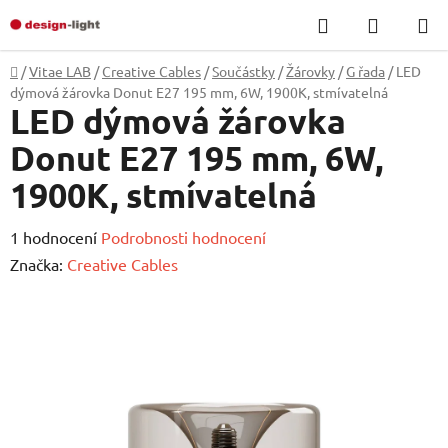
Přejít
Hledat
NÁKUP
na
KOŠÍK
obsah
Domů
/
Vitae LAB
/
Creative Cables
/
Součástky
/
Žárovky
/
G řada
/
LED
dýmová žárovka Donut E27 195 mm, 6W, 1900K, stmívatelná
LED dýmová žárovka
Donut E27 195 mm, 6W,
1900K, stmívatelná
Průměrné
1 hodnocení
Podrobnosti hodnocení
hodnocení
Značka:
Creative Cables
produktu
je
5,0
z
5
hvězdiček.