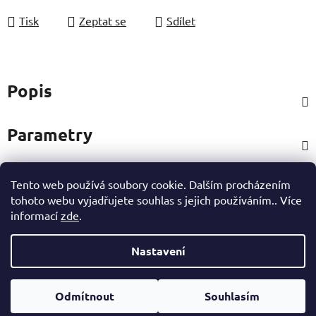
Tisk
Zeptat se
Sdílet
Popis
Parametry
Tento web používá soubory cookie. Dalším procházením
Hodnocení (1)
tohoto webu vyjadřujete souhlas s jejich používáním.. Více
informací
zde
.
Ostatní informace
Nastavení
Z
Vytvořil Shoptet
á
Odmítnout
Souhlasím
Copyright 2026
eshop Hynek Medřický
. Všechna práva
p
vyhrazena.