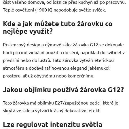
část vašeho domova, od ložnice přes kuchyň až po pracovnu.
Teplé osvětlení (1900 K) napodobuje světlo svíček.
Kde a jak můžete tuto žárovku co
nejlépe využít?
Prstencový design a dýmové sklo: žárovka G12 se dokonale
hodí pro individuální použití i do sérií, například do svítidel v
předsíni nebo do lustrů. Tato žárovka vytváří éterickou
atmosféru a dodává rafinovanou eleganci jakémukoli
prostoru, ať už obytnému nebo komerčnímu.
Jakou objímku používá žárovka G12?
Tato žárovka má objímku E27/zapuštěnou patici, která je
skrytá ve skle a vytváří krásný dekorativní efekt.
Lze regulovat intenzitu světla