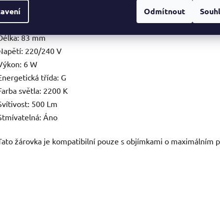
Závit: E27
avení
Odmítnout
Souh
Průměr: 195 mm
Délka: 83 mm
Napětí: 220/240 V
Výkon: 6 W
Energetická třída: G
Farba světla: 2200 K
Svítivost: 500 Lm
Stmívatelná: Áno
Tato žárovka je kompatibilní pouze s objímkami o maximálním 