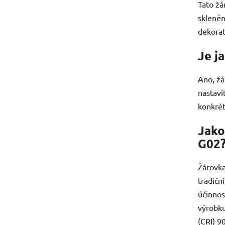
Tato žá
skleněn
dekorat
Je j
Ano, žá
nastavi
konkrét
Jako
G02
Žárovka
tradičn
účinnos
výrobku
(CRI) 9