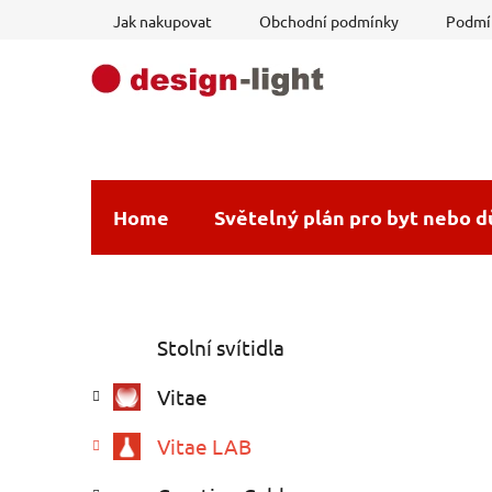
Přejít
Jak nakupovat
Obchodní podmínky
Podmín
na
obsah
Home
Světelný plán pro byt nebo 
P
K
Přeskočit
Stolní svítidla
a
o
kategorie
t
s
Vitae
e
t
g
r
Vitae LAB
o
a
r