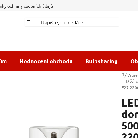
ky ochrany osobních údajů
dům
Hodnocení obchodu
Bulbsharing
Ob
Domů
/
Vitae
LED žár
E27 220
LED
do
500
22