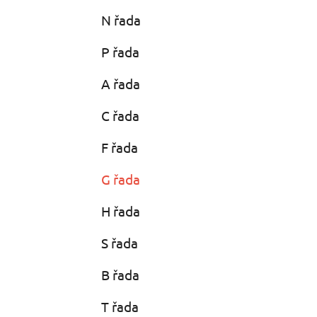
N řada
P řada
A řada
C řada
F řada
G řada
H řada
S řada
B řada
T řada