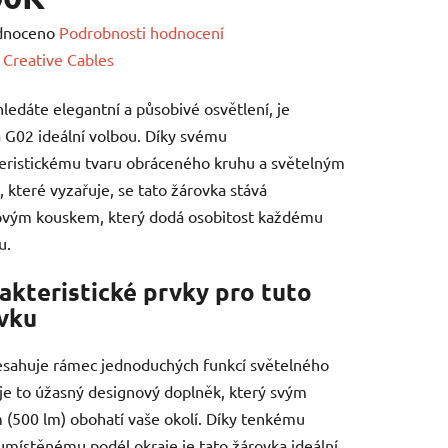
né
dnoceno
Podrobnosti hodnocení
ení
:
Creative Cables
tu
ledáte elegantní a působivé osvětlení, je
 G02 ideální volbou. Díky svému
eristickému tvaru obráceného kruhu a světelným
 které vyzařuje, se tato žárovka stává
ovým kouskem, který dodá osobitost každému
ek.
u.
akteristické prvky pro tuto
vku
sahuje rámec jednoduchých funkcí světelného
 je to úžasný designový doplněk, který svým
 (500 lm) obohatí vaše okolí. Díky tenkému
umístěnému podél okraje je tato žárovka ideální