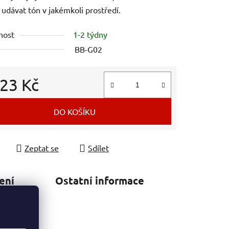
udávat tón v jakémkoli prostředí.
nost
1-2 týdny
BB-G02
123 Kč
 cena:
DO KOŠÍKU
Zeptat se
Sdílet
ení
Ostatní informace