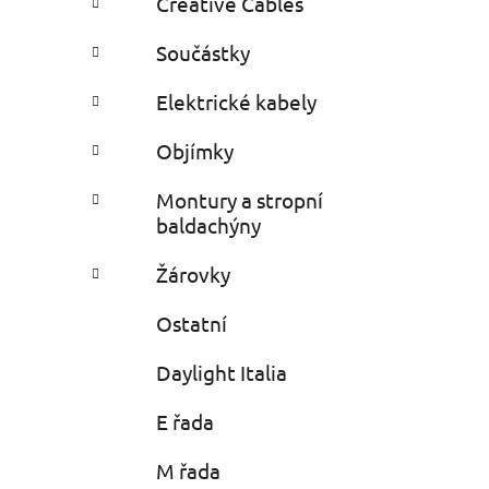
Creative Cables
i
n
e
n
Součástky
í
p
Elektrické kabely
a
Objímky
n
e
Montury a stropní
l
baldachýny
Žárovky
Ostatní
Daylight Italia
E řada
M řada