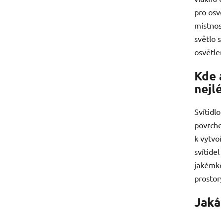
pro osv
místnos
světlo 
osvětle
Kde 
nejl
Svítidl
povrche
k vytvo
svítide
jakémko
prostor
Jaká