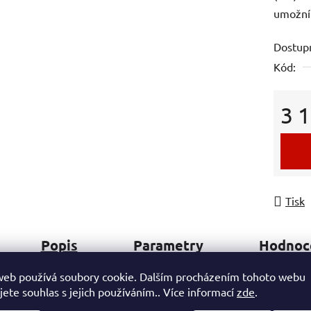
umožní 
Dostup
Kód:
3 
Měrná
Tisk
Popis
Parametry
Hodnoc
web používá soubory cookie. Dalším procházením tohoto webu
Typ žárovky: LED
jete souhlas s jejich používáním.. Více informací
zde
.
Tvar: kruh