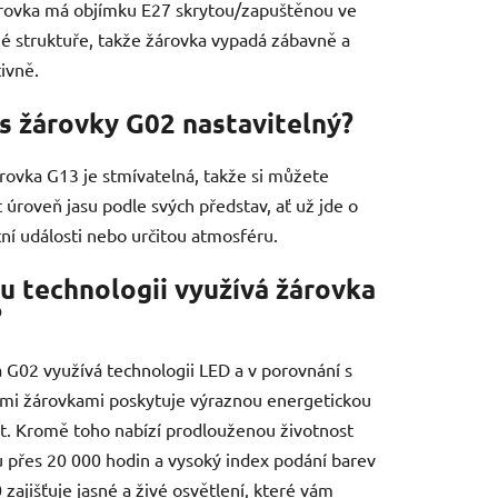
rovka má objímku E27 skrytou/zapuštěnou ve
é struktuře, takže žárovka vypadá zábavně a
ivně.
as žárovky G02 nastavitelný?
rovka G13 je stmívatelná, takže si můžete
t úroveň jasu podle svých představ, ať už jde o
ní události nebo určitou atmosféru.
u technologii využívá žárovka
?
 G02 využívá technologii LED a v porovnání s
ími žárovkami poskytuje výraznou energetickou
t. Kromě toho nabízí prodlouženou životnost
 přes 20 000 hodin a vysoký index podání barev
0 zajišťuje jasné a živé osvětlení, které vám