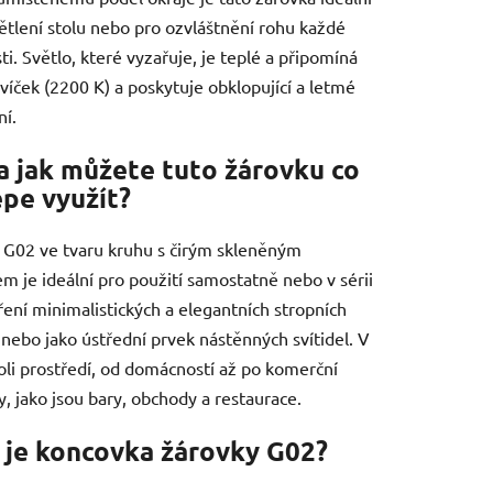
ětlení stolu nebo pro ozvláštnění rohu každé
ti. Světlo, které vyzařuje, je teplé a připomíná
svíček (2200 K) a poskytuje obklopující a letmé
ní.
a jak můžete tuto žárovku co
épe využít?
o G02 ve tvaru kruhu s čirým skleněným
m je ideální pro použití samostatně nebo v sérii
ření minimalistických a elegantních stropních
l nebo jako ústřední prvek nástěnných svítidel. V
li prostředí, od domácností až po komerční
y, jako jsou bary, obchody a restaurace.
 je koncovka žárovky G02?