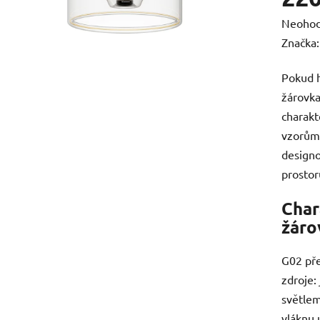
Průměr
Neoho
hodnoc
Značka
produk
Pokud h
je
žárovka
0,0
charakt
z
vzorům,
5
design
hvězdič
prostor
Char
žáro
G02 pře
zdroje:
světlem
vláknu 