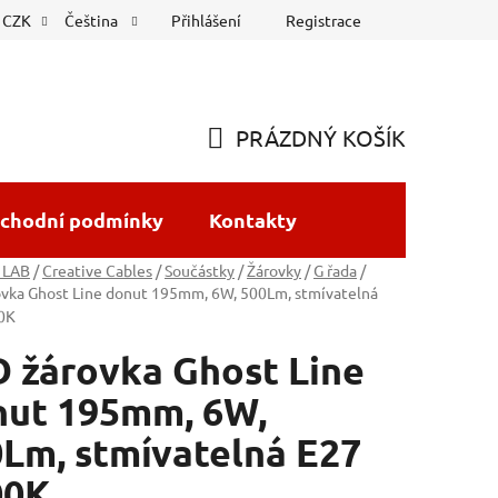
Přihlášení
Registrace
CZK
Čeština
PRÁZDNÝ KOŠÍK
NÁKUPNÍ
KOŠÍK
chodní podmínky
Kontakty
 LAB
/
Creative Cables
/
Součástky
/
Žárovky
/
G řada
/
ovka Ghost Line donut 195mm, 6W, 500Lm, stmívatelná
0K
 žárovka Ghost Line
nut 195mm, 6W,
Lm, stmívatelná E27
00K