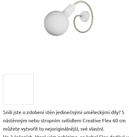
5
hvězdiček.
Snili jste o zdobení stěn jedinečnými uměleckými díly? S
nástěnným nebo stropním svítidlem Creative Flex 60 cm
můžete vytvořit to nejoriginálnější, své vlastní.
Ve 3 řešeních, která vám nabízíme, se kabel Flex dodává v