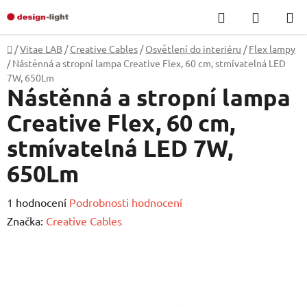
Přejít
Hledat
NÁKUP
na
KOŠÍK
obsah
Domů
/
Vitae LAB
/
Creative Cables
/
Osvětlení do interiéru
/
Flex lampy
/
Nástěnná a stropní lampa Creative Flex, 60 cm, stmívatelná LED
7W, 650Lm
Nástěnná a stropní lampa
Creative Flex, 60 cm,
stmívatelná LED 7W,
650Lm
Průměrné
1 hodnocení
Podrobnosti hodnocení
hodnocení
Značka:
Creative Cables
produktu
je
5,0
z