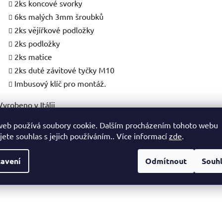
2ks koncové svorky
6ks malých 3mm šroubků
2ks vějířkové podložky
2ks podložky
2ks matice
2ks duté závitové tyčky M10
Imbusový klíč pro montáž.
Vyrobeno v Itálii
web používá soubory cookie. Dalším procházením tohoto webu
jete souhlas s jejich používáním.. Více informací
zde
.
avení
Odmítnout
Souh