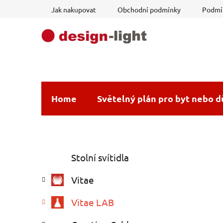
Přejít
Jak nakupovat
Obchodní podmínky
Podmín
na
obsah
Home
Světelný plán pro byt nebo 
P
K
Přeskočit
Stolní svítidla
a
o
kategorie
t
s
Vitae
e
t
g
r
Vitae LAB
o
a
r