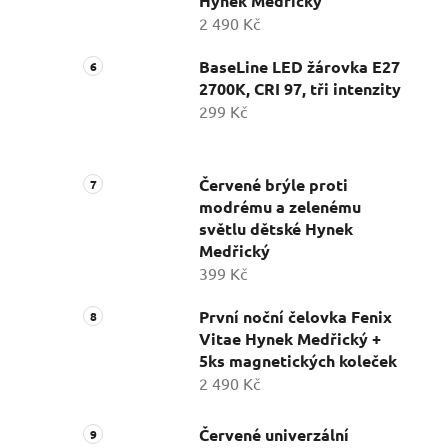
Hynek Medřický
2 490 Kč
BaseLine LED žárovka E27
2700K, CRI 97, tři intenzity
299 Kč
Červené brýle proti
modrému a zelenému
světlu dětské Hynek
Medřický
399 Kč
První noční čelovka Fenix
Vitae Hynek Medřický +
5ks magnetických koleček
2 490 Kč
Červené univerzální