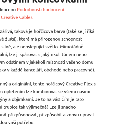
né
dnoceno
Podrobnosti hodnocení
ení
:
Creative Cables
tu
zářivá, taková je hořčicová barva (také se jí říká
vě žlutá), která má přirozenou schopnost
 silné, ale neoslepující světlo. Mimořádně
ální, lze ji spárovat s jakýmkoli tónem nebo
m odstínem v jakékoli místnosti vašeho domu
ek.
aky v každé kanceláři, obchodě nebo pracovně).
nný a originální, tento hořčicový Creative Flex s
ím opletením lze kombinovat se všemi našimi
ýny a objímkami. Je to na vás! Čím je tato
lní trubice tak výjimečná? Lze ji snadno
át přizpůsobovat, přizpůsobit a znovu upravit
dou vaši potřebu.