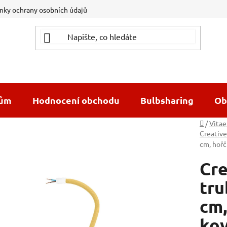
ky ochrany osobních údajů
dům
Hodnocení obchodu
Bulbsharing
Ob
Domů
/
Vitae
Creative
cm, hoř
Cre
tru
cm,
ko