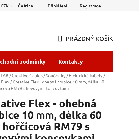
Přihlášení
Registrace
CZK
Čeština
PRÁZDNÝ KOŠÍK
NÁKUPNÍ
KOŠÍK
chodní podmínky
Kontakty
 LAB
/
Creative Cables
/
Součástky
/
Elektrické kabely
/
 Flex
/
Creative Flex - ohebná trubice 10 mm, délka 60
čicová RM79 s kovovými koncovkami
ative Flex - ohebná
bice 10 mm, délka 60
 hořčicová RM79 s
vovými koncovkami