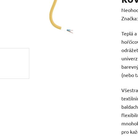
Průměr
Neoho
hodnoc
Značka
produk
Teplá a 
je
hořčico
0,0
odrážet
z
univerz
5
barevný
hvězdič
(nebo t
Všestra
textiln
baldach
flexibi
mnohokr
pro kaž