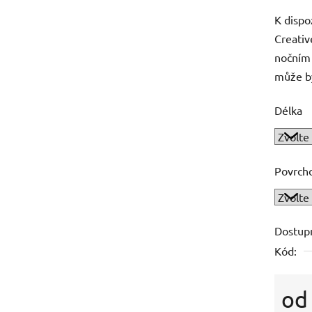
K dispo
Creativ
nočním 
může bý
Délka
Povrch
Dostup
Kód:
o