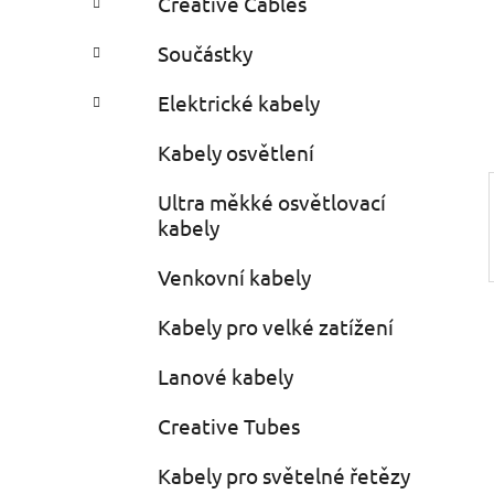
Creative Cables
i
n
e
n
Součástky
í
p
Elektrické kabely
a
Kabely osvětlení
n
e
Ultra měkké osvětlovací
l
kabely
Venkovní kabely
Kabely pro velké zatížení
Lanové kabely
Creative Tubes
Kabely pro světelné řetězy