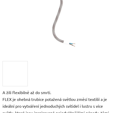
5
hvězdiček.
A žili flexibilně až do smrti.
FLEX je ohebná trubice potažená světlou změsí textilií a je
ideální pro vytváření jednoduchých svítidel i lustru s více
světly, které jsou inspirované nejodvážnějšími nápady, těmi