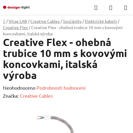
Přejít
Hledat
NÁKUP
na
KOŠÍK
obsah
Domů
/
Vitae LAB
/
Creative Cables
/
Součástky
/
Elektrické kabely
/
Creative Flex
/
Creative Flex - ohebná trubice 10 mm s kovovými
koncovkami, italská výroba
Creative Flex - ohebná
trubice 10 mm s kovovými
koncovkami, italská
výroba
Průměrné
Neohodnoceno
Podrobnosti hodnocení
hodnocení
Značka:
Creative Cables
produktu
je
0,0
z