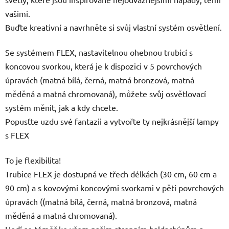
vašimi.
Buďte kreativní a navrhněte si svůj vlastní systém osvětlení.
Se systémem FLEX, nastavitelnou ohebnou trubicí s
koncovou svorkou, která je k dispozici v 5 povrchových
úpravách (matná bílá, černá, matná bronzová, matná
měděná a matná chromovaná), můžete svůj osvětlovací
systém měnit, jak a kdy chcete.
Popusťte uzdu své fantazii a vytvořte ty nejkrásnější lampy
s FLEX
To je flexibilita!
Trubice FLEX je dostupná ve třech délkách (30 cm, 60 cm a
90 cm) a s kovovými koncovými svorkami v pěti povrchových
úpravách ((matná bílá, černá, matná bronzová, matná
měděná a matná chromovaná).
Hodí se téměř ke všem našim stropním baldachýnům a