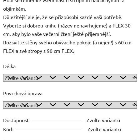
objímkám.
Důležitější ale je, že se přizpůsobí každé vaší potřebě.
Vyberte si dobrou knihu (název nenavrhujeme) a FLEX 30
cm. aby bylo vaše večerní čtení ještě příjemnější.
Rozsviťte stěny svého obývacího pokoje (a nejen!) s 60 cm
FLEX a své stropy s 90 cm FLEX.
Délka
Povrchová úprava
Dostupnost
Zvolte variantu
Kód:
Zvolte variantu