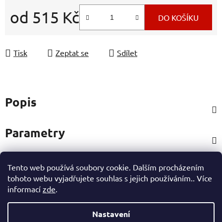
od
515 Kč
DO KOŠÍKU
Měrná cena:
Tisk
Zeptat se
Sdílet
Popis
Parametry
Tento web používá soubory cookie. Dalším procházením
Hodnocení
tohoto webu vyjadřujete souhlas s jejich používáním.. Více
informací
zde
.
Ostatní informace
Nastavení