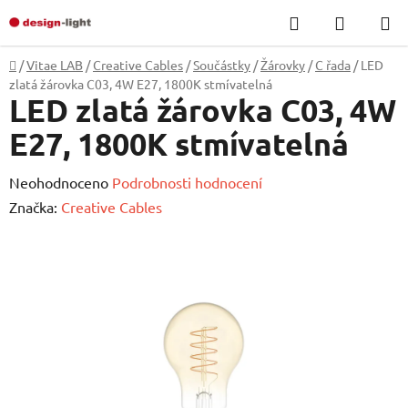
Přejít
Hledat
NÁKUP
na
KOŠÍK
obsah
Domů
/
Vitae LAB
/
Creative Cables
/
Součástky
/
Žárovky
/
C řada
/
LED
zlatá žárovka C03, 4W E27, 1800K stmívatelná
LED zlatá žárovka C03, 4W
E27, 1800K stmívatelná
Průměrné
Neohodnoceno
Podrobnosti hodnocení
hodnocení
Značka:
Creative Cables
produktu
je
0,0
z
5
hvězdiček.