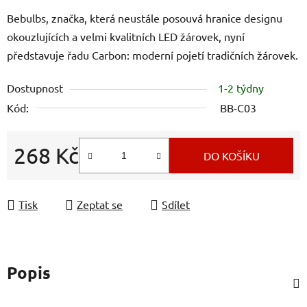
Bebulbs, značka, která neustále posouvá hranice designu
okouzlujících a velmi kvalitních LED žárovek, nyní
představuje řadu Carbon: moderní pojetí tradičních žárovek.
Dostupnost
1-2 týdny
Kód:
BB-C03
268 Kč
DO KOŠÍKU
Měrná cena:
Tisk
Zeptat se
Sdílet
Popis