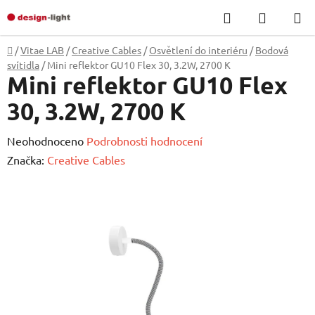
Přejít
Hledat
NÁKUP
na
KOŠÍK
obsah
Domů
/
Vitae LAB
/
Creative Cables
/
Osvětlení do interiéru
/
Bodová
svítidla
/
Mini reflektor GU10 Flex 30, 3.2W, 2700 K
Mini reflektor GU10 Flex
30, 3.2W, 2700 K
Průměrné
Neohodnoceno
Podrobnosti hodnocení
hodnocení
Značka:
Creative Cables
produktu
je
0,0
z
5
hvězdiček.