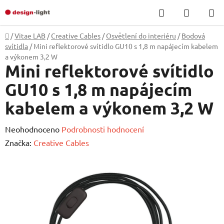
Přejít
Hledat
NÁKUP
na
KOŠÍK
obsah
Domů
/
Vitae LAB
/
Creative Cables
/
Osvětlení do interiéru
/
Bodová
svítidla
/
Mini reflektorové svítidlo GU10 s 1,8 m napájecím kabelem
a výkonem 3,2 W
Mini reflektorové svítidlo
GU10 s 1,8 m napájecím
kabelem a výkonem 3,2 W
Průměrné
Neohodnoceno
Podrobnosti hodnocení
hodnocení
Značka:
Creative Cables
produktu
je
0,0
z
5
hvězdiček.