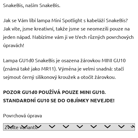
SnakeBis, naším SnakeBis.
Jak se Vám líbí lampa Mini Spotlight s kabeláží SnakeBis?
Jak víte, jsme kreativní, takže jsme se neomezili pouze na
jeden nápad. Nabízíme vám ji ve třech různých povrchových
úpravách!
Lampa GU1d0 SnakeBis je osazena žárovkou MINI GU10
(známá také jako MR11). Výměna je velmi snadná: stačí
sejmout černý silikonový kroužek a otočit žárovkou.
POZOR GU1d0 POUŽÍVÁ POUZE MINI GU10.
STANDARDNÍ GU10 SE DO OBJÍMKY NEVEJDE!
Povrchová úprava