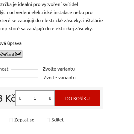
trčka je ideální pro vytvoření svítidel
lých od vedení elektrické instalace nebo pro
které se zapojují do elektrické zásuvky. inštalácie
ámp ktoré sa zapájajú do elektrickej zásuvky.
ek.
ová úprava
nost
Zvolte variantu
Zvolte variantu
3 Kč
DO KOŠÍKU
 cena:
Zeptat se
Sdílet