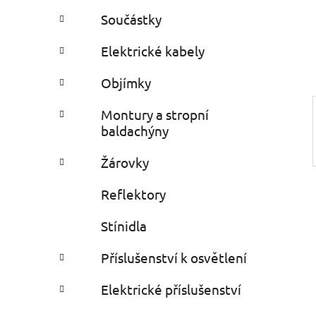
e
n
Součástky
í
p
Elektrické kabely
a
Objímky
n
e
Montury a stropní
l
baldachýny
Žárovky
Reflektory
Stínidla
Příslušenství k osvětlení
Elektrické příslušenství