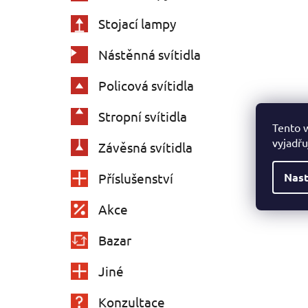
Stojací lampy
Nástěnná svítidla
Policová svítidla
Stropní svítidla
Tento 
vyjadřu
Závěsná svítidla
Nast
Příslušenství
Akce
Bazar
Jiné
Konzultace