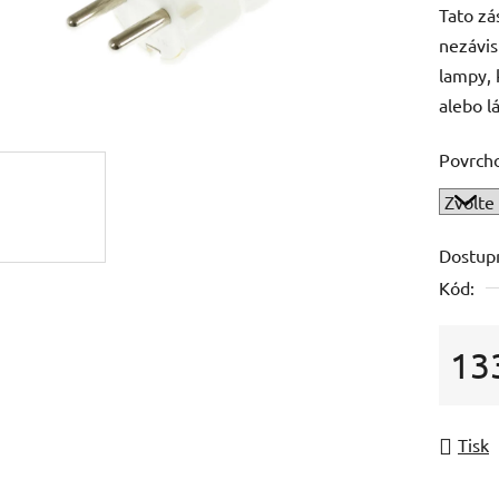
Tato zás
je
nezávis
5,0
lampy, 
z
alebo l
5
hvězdič
Povrch
Dostup
Kód:
13
Měrná
Tisk