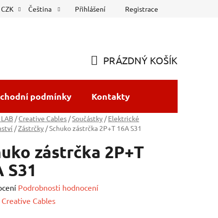
Přihlášení
Registrace
CZK
Čeština
PRÁZDNÝ KOŠÍK
NÁKUPNÍ
KOŠÍK
chodní podmínky
Kontakty
 LAB
/
Creative Cables
/
Součástky
/
Elektrické
nství
/
Zástrčky
/
Schuko zástrčka 2P+T 16A S31
uko zástrčka 2P+T
A S31
né
ocení
Podrobnosti hodnocení
ení
:
Creative Cables
tu