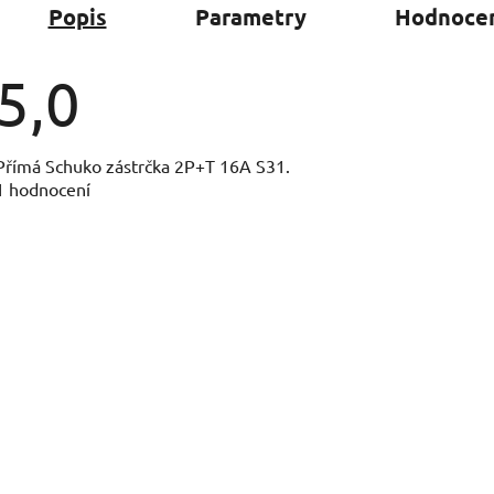
Popis
Parametry
Hodnocen
5,0
Průměrné
Přímá Schuko zástrčka 2P+T 16A S31.
hodnocení
1 hodnocení
produktu
je
5,0
z
5
hvězdiček.