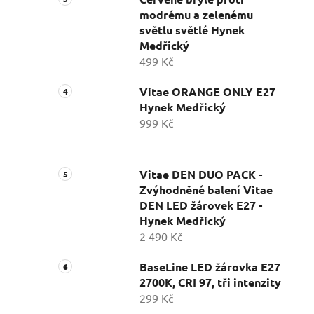
modrému a zelenému
světlu světlé Hynek
Medřický
499 Kč
Vitae ORANGE ONLY E27
Hynek Medřický
999 Kč
Vitae DEN DUO PACK -
Zvýhodněné balení Vitae
DEN LED žárovek E27 -
Hynek Medřický
2 490 Kč
BaseLine LED žárovka E27
2700K, CRI 97, tři intenzity
299 Kč