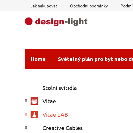
Přejít
Jak nakupovat
Obchodní podmínky
Podmín
na
obsah
Home
Světelný plán pro byt nebo 
P
K
Přeskočit
Stolní svítidla
a
o
kategorie
t
s
Vitae
e
t
g
r
Vitae LAB
o
a
r
Creative Cables
i
n