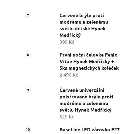
Červené brýle proti
modrému a zelenému
světlu dětské Hynek
Medřický
399 Kč
První noční čelovka Fenix
Vitae Hynek Medřický +
5ks magnetických koleček
2 490 Kč
Červené univerzální
polstrované brýle proti
modrému a zelenému
světlu Hynek Medřický
529 Kč
BaseLine LED žárovka E27