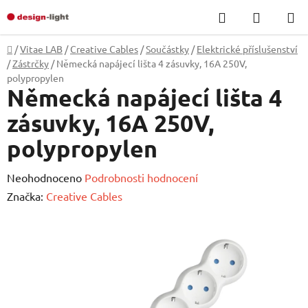
Přejít
Hledat
NÁKUP
na
KOŠÍK
obsah
Domů
/
Vitae LAB
/
Creative Cables
/
Součástky
/
Elektrické příslušenství
/
Zástrčky
/
Německá napájecí lišta 4 zásuvky, 16A 250V,
polypropylen
Německá napájecí lišta 4
zásuvky, 16A 250V,
polypropylen
Průměrné
Neohodnoceno
Podrobnosti hodnocení
hodnocení
Značka:
Creative Cables
produktu
je
0,0
z
5
hvězdiček.