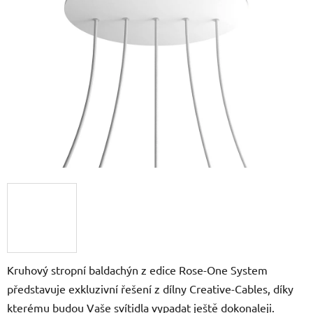
z
5
hvězdiček.
Kruhový stropní baldachýn z edice Rose-One System
představuje exkluzivní řešení z dílny Creative-Cables, díky
kterému budou Vaše svítidla vypadat ještě dokonaleji.