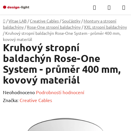
Přejít
Hledat
NÁKUP
na
KOŠÍK
obsah
Domů
/
Vitae LAB
/
Creative Cables
/
Součástky
/
Montury a stropní
baldachýny
/
Rose-One stropní baldachýny
/
XXL stropní baldachýny
/
Kruhový stropní baldachýn Rose-One System - průměr 400 mm,
kovový materiál
Kruhový stropní
baldachýn Rose-One
System - průměr 400 mm,
kovový materiál
Průměrné
Neohodnoceno
Podrobnosti hodnocení
hodnocení
Značka:
Creative Cables
produktu
je
0,0