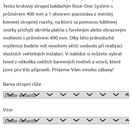
Tento kruhový stropní baldachýn Rose-One System s
průměrem 400 mm a 1 otvorem pozostáva z menšej
kovovej stropnej rozety, na ktorú sa pomocou káblovej
svorky prichytí okrúhla platňa s farebným alebo obrazovým
motívom s průměrem 400 mm. Díky této jednoduché
myšlence budete mít mnohem větší svobodu při realizaci
vlastních světelných instalací. V nabídce si můžete vybrat
hned z několika svěžích barevných motivů a vzorů, které
jsme pro Vás připravili. Přejeme Vám mnoho zábavy!
Barva stropní růže
Vzor