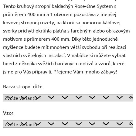
Tento kruhový stropní baldachýn Rose-One System s
průměrem 400 mm a 1 otvorem pozostáva z menšej
kovovej stropnej rozety, na ktorú sa pomocou káblovej
svorky prichytí okrúhla platňa s farebným alebo obrazovým
motívom s průměrem 400 mm. Díky této jednoduché
myšlence budete mít mnohem větší svobodu při realizaci
vlastních světelných instalací. V nabídce si můžete vybrat
hned z několika svěžích barevných motivů a vzorů, které
jsme pro Vás připravili. Přejeme Vám mnoho zábavy!
Barva stropní růže
Vzor