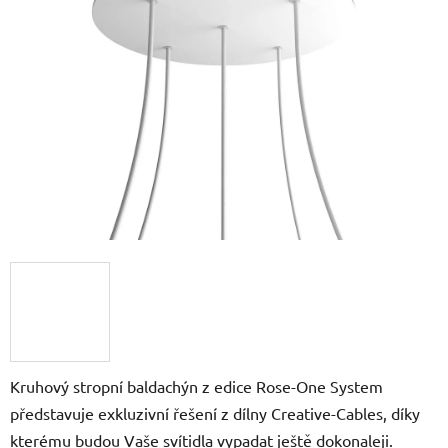
z
5
hvězdiček.
Kruhový stropní baldachýn z edice Rose-One System
představuje exkluzivní řešení z dílny Creative-Cables, díky
kterému budou Vaše svítidla vypadat ještě dokonaleji.