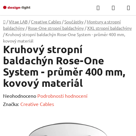
Přejít
Hledat
NÁKUP
na
KOŠÍK
obsah
Domů
/
Vitae LAB
/
Creative Cables
/
Součástky
/
Montury a stropní
baldachýny
/
Rose-One stropní baldachýny
/
XXL stropní baldachýny
/
Kruhový stropní baldachýn Rose-One System - průměr 400 mm,
kovový materiál
Kruhový stropní
baldachýn Rose-One
System - průměr 400 mm,
kovový materiál
Průměrné
Neohodnoceno
Podrobnosti hodnocení
hodnocení
Značka:
Creative Cables
produktu
je
0,0