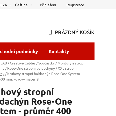
Přihlášení
Registrace
CZK
Čeština
PRÁZDNÝ KOŠÍK
NÁKUPNÍ
KOŠÍK
chodní podmínky
Kontakty
 LAB
/
Creative Cables
/
Součástky
/
Montury a stropní
ýny
/
Rose-One stropní baldachýny
/
XXL stropní
ýny
/
Kruhový stropní baldachýn Rose-One System -
400 mm, kovový materiál
hový stropní
ldachýn Rose-One
tem - průměr 400