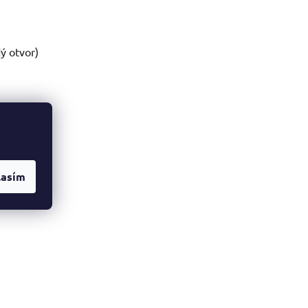
ý otvor)
lasím