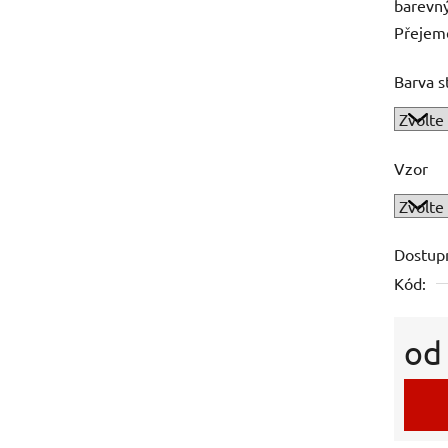
barevný
Přejem
Barva s
Vzor
Dostup
Kód:
o
Měrná