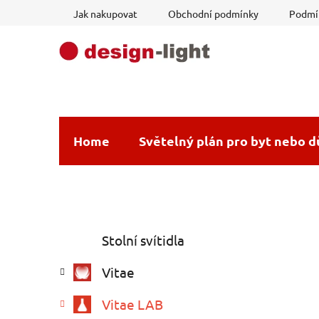
Přejít
Jak nakupovat
Obchodní podmínky
Podmín
na
obsah
Home
Světelný plán pro byt nebo 
P
K
Přeskočit
Stolní svítidla
a
o
kategorie
t
s
Vitae
e
t
g
r
Vitae LAB
o