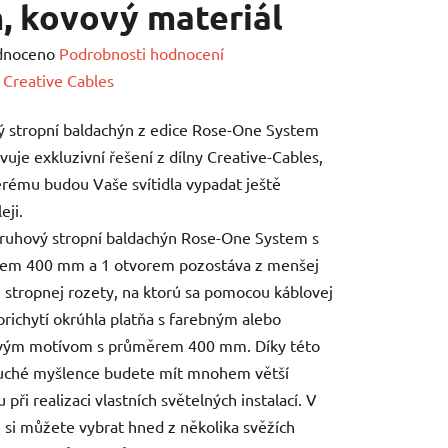
 kovový materiál
né
dnoceno
Podrobnosti hodnocení
ení
:
Creative Cables
tu
 stropní baldachýn z edice Rose-One System
vuje exkluzivní řešení z dílny Creative-Cables,
erému budou Vaše svítidla vypadat ještě
eji.
ruhový stropní baldachýn Rose-One System s
ek.
em 400 mm a 1 otvorem pozostáva z menšej
 stropnej rozety, na ktorú sa pomocou káblovej
prichytí okrúhla platňa s farebným alebo
vým motívom s průměrem 400 mm. Díky této
uché myšlence budete mít mnohem větší
při realizaci vlastních světelných instalací. V
 si můžete vybrat hned z několika svěžích