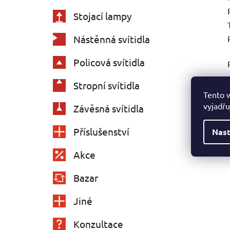
Stojací lampy
Nástěnná svítidla
Policová svítidla
Stropní svítidla
Tento 
vyjadřu
Závěsná svítidla
Příslušenství
Nast
Akce
Bazar
Jiné
Konzultace