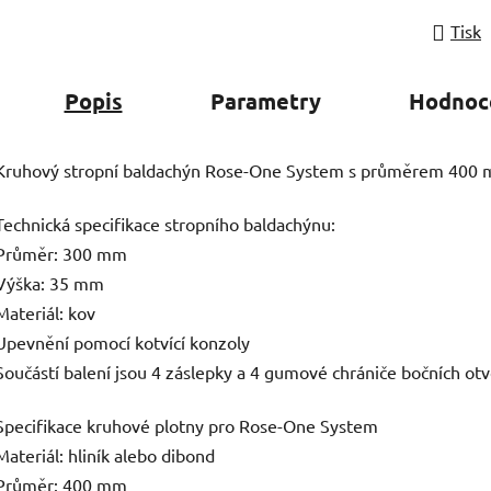
Tisk
Popis
Parametry
Hodnoc
Kruhový stropní baldachýn Rose-One System s průměrem 400
Technická specifikace stropního baldachýnu:
Průměr: 300 mm
Výška: 35 mm
Materiál: kov
Upevnění pomocí kotvící konzoly
Součástí balení jsou 4 záslepky a 4 gumové chrániče bočních ot
Specifikace kruhové plotny pro Rose-One System
Materiál: hliník alebo dibond
Průměr: 400 mm