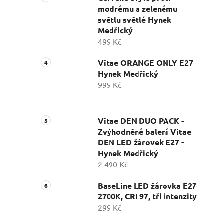
modrému a zelenému
světlu světlé Hynek
Medřický
499 Kč
Vitae ORANGE ONLY E27
Hynek Medřický
999 Kč
Vitae DEN DUO PACK -
Zvýhodněné balení Vitae
DEN LED žárovek E27 -
Hynek Medřický
2 490 Kč
BaseLine LED žárovka E27
2700K, CRI 97, tři intenzity
299 Kč