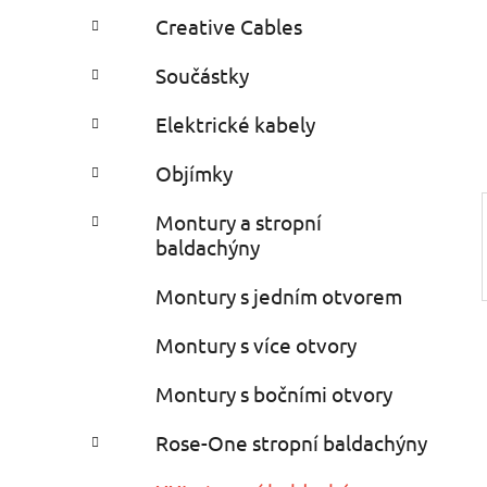
a
r
Creative Cables
i
n
e
n
Součástky
í
p
Elektrické kabely
a
Objímky
n
e
Montury a stropní
l
baldachýny
Montury s jedním otvorem
Montury s více otvory
Montury s bočními otvory
Rose-One stropní baldachýny