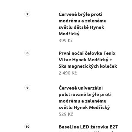
Červené brýle proti
modrému a zelenému
světlu dětské Hynek
Medřický
399 Kč
První noční čelovka Fenix
Vitae Hynek Medřický +
5ks magnetických koleček
2 490 Kč
Červené univerzální
polstrované brýle proti
modrému a zelenému
světlu Hynek Medřický
529 Kč
BaseLine LED žárovka E27