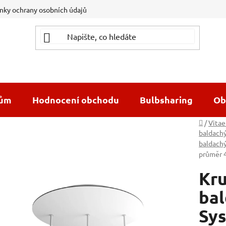
ky ochrany osobních údajů
dům
Hodnocení obchodu
Bulbsharing
Ob
Domů
/
Vitae
baldach
baldach
průměr 
Kru
ba
Sys