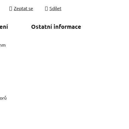
Zeptat se
Sdílet
ení
Ostatní informace
 mm
vorů