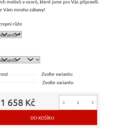
ch motivů a vzorů, které jsme pro Vás připravili.
e Vám mnoho zábavy!
tropní růže
nost
Zvolte variantu
Zvolte variantu
d
1 658 Kč
 cena:
DO KOŠÍKU