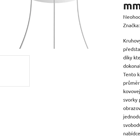
mm,
Průměr
Neoho
hodnoc
Značka
produk
Kruhový
je
předsta
0,0
díky kt
z
dokonal
5
Tento k
hvězdič
průměr
kovovej
svorky 
obrazo
jednod
svobodu 
nabídce