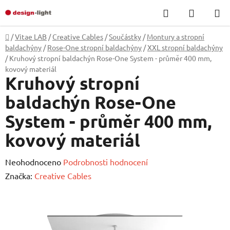
Přejít
Hledat
NÁKUP
na
KOŠÍK
obsah
Domů
/
Vitae LAB
/
Creative Cables
/
Součástky
/
Montury a stropní
baldachýny
/
Rose-One stropní baldachýny
/
XXL stropní baldachýny
/
Kruhový stropní baldachýn Rose-One System - průměr 400 mm,
kovový materiál
Kruhový stropní
baldachýn Rose-One
System - průměr 400 mm,
kovový materiál
Průměrné
Neohodnoceno
Podrobnosti hodnocení
hodnocení
Značka:
Creative Cables
produktu
je
0,0