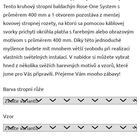
Tento kruhový stropní baldachýn Rose-One System s
průměrem 400 mm a 1 otvorem pozostáva z menšej
kovovej stropnej rozety, na ktorú sa pomocou káblovej
svorky prichytí okrúhla platňa s farebným alebo obrazovým
motívom s průměrem 400 mm. Díky této jednoduché
myšlence budete mít mnohem větší svobodu při realizaci
vlastních světelných instalací. V nabídce si můžete vybrat
hned z několika svěžích barevných motivů a vzorů, které
jsme pro Vás připravili. Přejeme Vám mnoho zábavy!
Barva stropní růže
Vzor