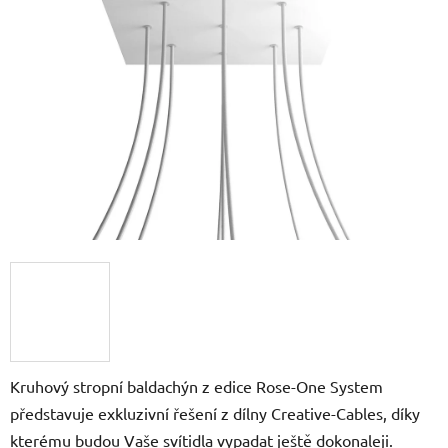
z
5
hvězdiček.
Kruhový stropní baldachýn z edice Rose-One System
představuje exkluzivní řešení z dílny Creative-Cables, díky
kterému budou Vaše svítidla vypadat ještě dokonaleji.