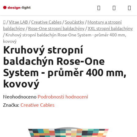
Přejít
Hledat
NÁKUP
na
KOŠÍK
obsah
Domů
/
Vitae LAB
/
Creative Cables
/
Součástky
/
Montury a stropní
baldachýny
/
Rose-One stropní baldachýny
/
XXL stropní baldachýny
/
Kruhový stropní baldachýn Rose-One System - průměr 400 mm,
kovový
Kruhový stropní
baldachýn Rose-One
System - průměr 400 mm,
kovový
Průměrné
Neohodnoceno
Podrobnosti hodnocení
hodnocení
Značka:
Creative Cables
produktu
je
0,0