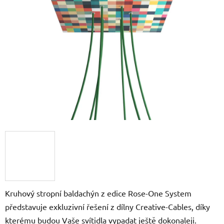
z
5
hvězdiček.
Kruhový stropní baldachýn z edice Rose-One System
představuje exkluzivní řešení z dílny Creative-Cables, díky
kterému budou Vaše svítidla vypadat ještě dokonaleji.