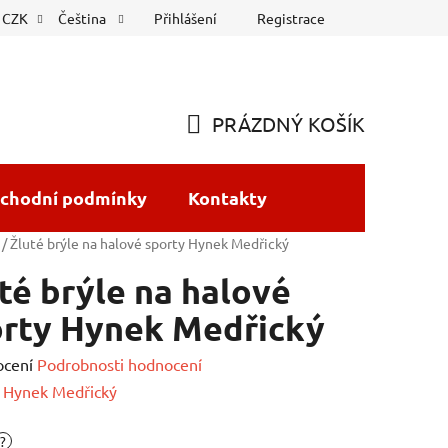
Přihlášení
Registrace
CZK
Čeština
PRÁZDNÝ KOŠÍK
NÁKUPNÍ
KOŠÍK
chodní podmínky
Kontakty
/
Žluté brýle na halové sporty Hynek Medřický
té brýle na halové
orty Hynek Medřický
né
ocení
Podrobnosti hodnocení
ení
:
Hynek Medřický
tu
?