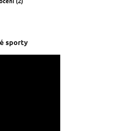
cení (2)
vé sporty