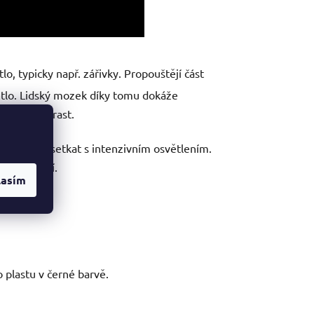
o, typicky např. zářivky. Propouštějí část
ětlo. Lidský mozek díky tomu dokáže
zvýšit kontrast.
e lze často setkat s intenzivním osvětlením.
ší upevnění.
lasím
 plastu v černé barvě.