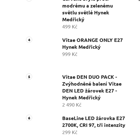
modrému a zelenému
světlu světlé Hynek
Medřický
499 Kč
Vitae ORANGE ONLY E27
Hynek Medřický
999 Kč
Vitae DEN DUO PACK -
Zvýhodněné balení Vitae
DEN LED žárovek E27 -
Hynek Medřický
2 490 Kč
BaseLine LED žárovka E27
2700K, CRI 97, tři intenzity
299 Kč