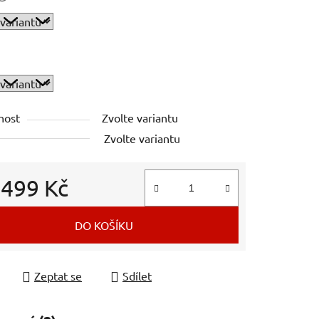
ek.
nost
Zvolte variantu
Zvolte variantu
d
499 Kč
 cena:
DO KOŠÍKU
Zeptat se
Sdílet