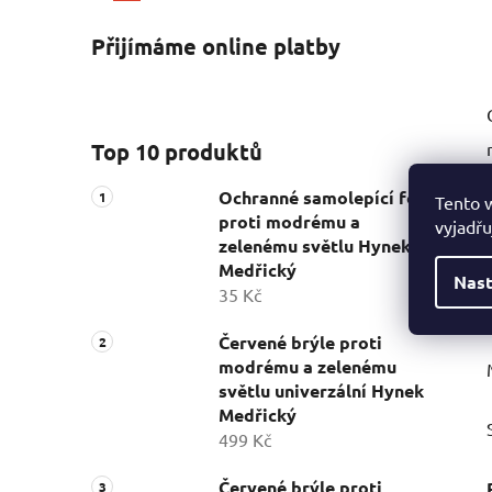
Přijímáme online platby
Top 10 produktů
Ochranné samolepící fólie
Tento 
proti modrému a
vyjadřu
zelenému světlu Hynek
Medřický
Nast
35 Kč
Červené brýle proti
modrému a zelenému
světlu univerzální Hynek
Medřický
499 Kč
Červené brýle proti