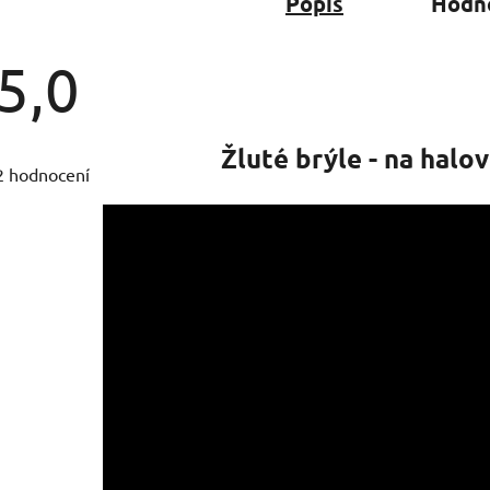
Popis
Hodno
5,0
Průměrné
Žluté brýle - na halo
hodnocení
2 hodnocení
produktu
je
5,0
z
5
hvězdiček.