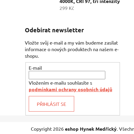
4000K, CRI 97, tři intenzity
299 Kč
Odebírat newsletter
Vložte svůj e-mail a my vám budeme zasílat
informace o nových produktech na našem e-
shopu.
E-mail
Vložením e-mailu souhlasíte s
podmínkami ochrany osobních údajů
PŘIHLÁSIT SE
Z
Copyright 2026
eshop Hynek Medřický
. Všech
á