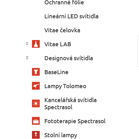
Ochranné fólie
í
p
Lineární LED svítidla
a
Vitae čelovka
n
e
Vitae LAB
l
Designová svítidla
BaseLine
Lampy Tolomeo
Kancelářská svítidla
Spectrasol
Fototerapie Spectrasol
Stolní lampy