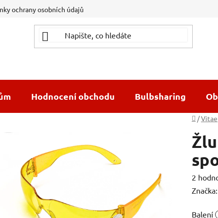
ky ochrany osobních údajů
dům
Hodnocení obchodu
Bulbsharing
Ob
Domů
/
Vitae
Žlu
sp
Průměr
2 hodn
hodnoc
Značka
produk
Balení
je