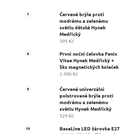
Červené brýle proti
modrému a zelenému
světlu dětské Hynek
Medřický
399 Kč
První noční čelovka Fenix
Vitae Hynek Medřický +
5ks magnetických koleček
2 490 Kč
Červené univerzální
polstrované brýle proti
modrému a zelenému
světlu Hynek Medřický
529 Kč
BaseLine LED žárovka E27