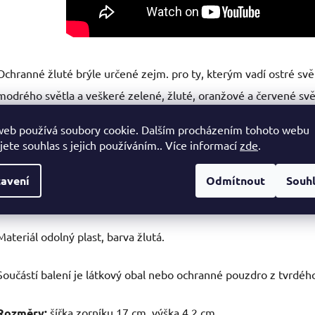
Ochranné žluté brýle určené zejm. pro ty, kterým vadí ostré světl
modrého světla a veškeré zelené, žluté, oranžové a červené sv
vnímat barvy velmi reálně při nižším oslnění. Zároveň pomáhají
web používá soubory cookie. Dalším procházením tohoto webu
jete souhlas s jejich používáním.. Více informací
zde
.
Žluté brýle lze doporučit na halové sporty a do posiloven, kde s
Otvory na koncích obrouček umožňují uchycení gumičky
pro lep
avení
Odmítnout
Souh
Zorník těsně přiléhá k obličeji.
Materiál odolný plast, barva žlutá.
Součástí balení je látkový obal nebo ochranné pouzdro z tvrdého
Rozměry:
šířka zorníku 17 cm, výška 4,2 cm