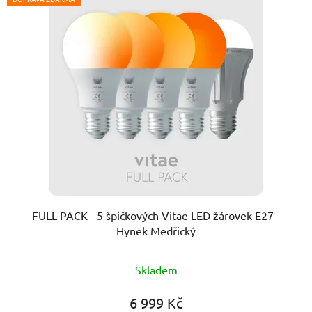
FULL PACK - 5 špičkových Vitae LED žárovek E27 -
Hynek Medřický
Průměrné
Skladem
hodnocení
produktu
6 999 Kč