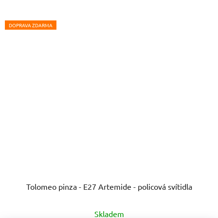
DOPRAVA ZDARMA
Tolomeo pinza - E27 Artemide - policová svítidla
Průměrné
Skladem