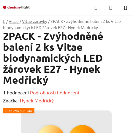
Přejít
Hledat
NÁKUP
na
KOŠÍK
obsah
Domů
/
Vitae
/
Vitae žárovky
/
2PACK - Zvýhodněné balení 2 ks Vitae
biodynamických LED žárovek E27 - Hynek Medřický
2PACK - Zvýhodněné
balení 2 ks Vitae
biodynamických LED
žárovek E27 - Hynek
Medřický
Průměrné
1 hodnocení
Podrobnosti hodnocení
hodnocení
Značka:
Hynek Medřický
produktu
DOPRAVA ZDARMA
je
5,0
z