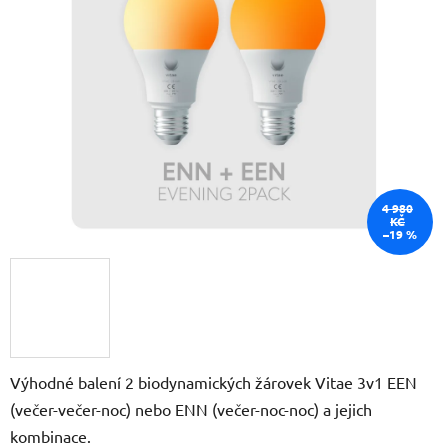
5
hvězdiček.
4 980
KČ
–19 %
Výhodné balení 2 biodynamických žárovek Vitae 3v1 EEN
(večer-večer-noc) nebo ENN (večer-noc-noc) a jejich
kombinace.