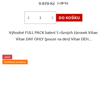
je
9 870 Kč
(–29 %)
5,0
z
DO KOŠÍKU
5
hvězdiček.
Výhodné FULL PACK balení 5 různých žárovek Vitae:
Vitae DAY ONLY (pouze na den) Vitae DEN...
AKCE
DOPRAVA ZDARMA