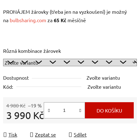
PRONÁJEM žárovky (třeba jen na vyzkoušení) je možný
na
bulbsharing.com
za
65 Kč
měsíčně
Různá kombinace žárovek
Dostupnost
Zvolte variantu
Kód:
Zvolte variantu
4 980 Kč
–19 %
DO KOŠÍKU
3 990 Kč
Měrná cena:
Tisk
Zeptat se
Sdílet