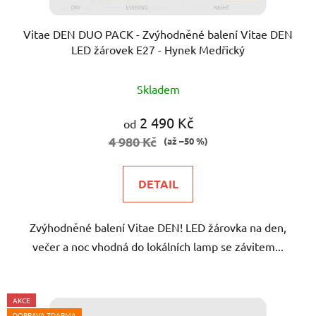
Vitae DEN DUO PACK - Zvýhodněné balení Vitae DEN
LED žárovek E27 - Hynek Medřický
Průměrné
Skladem
hodnocení
produktu
2 490 Kč
od
je
4 980 Kč
(až –50 %)
5,0
z
DETAIL
5
hvězdiček.
Zvýhodněné balení Vitae DEN! LED žárovka na den,
večer a noc vhodná do lokálních lamp se závitem...
AKCE
DOPRAVA ZDARMA