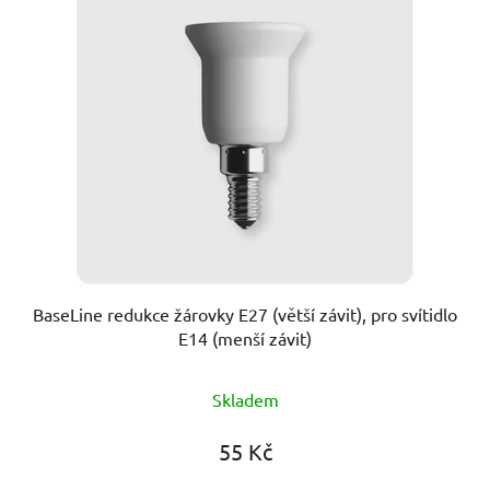
BaseLine redukce žárovky E27 (větší závit), pro svítidlo
E14 (menší závit)
Průměrné
Skladem
hodnocení
produktu
55 Kč
je