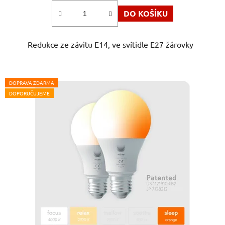
4,0
DO KOŠÍKU
z
5
Redukce ze závitu E14, ve svítidle E27 žárovky
hvězdiček.
DOPRAVA ZDARMA
DOPORUČUJEME