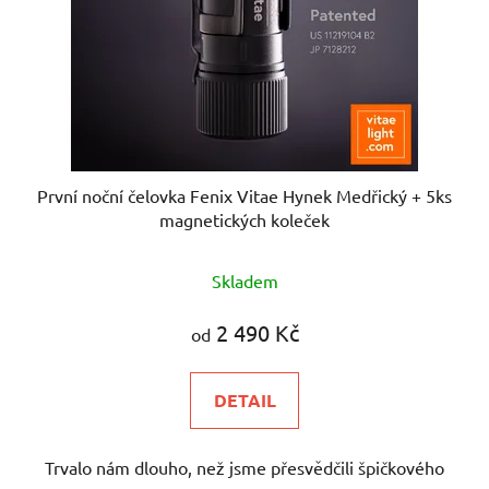
První noční čelovka Fenix Vitae Hynek Medřický + 5ks
magnetických koleček
Průměrné
Skladem
hodnocení
produktu
2 490 Kč
od
je
5,0
DETAIL
z
5
Trvalo nám dlouho, než jsme přesvědčili špičkového
hvězdiček.