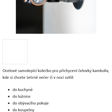
Ocelové samolepící kolečko pro přichycení čelovky kamkoliv,
kde si chcete šetrně večer či v noci svítit
do kuchyně
do ložnice
do obývacího pokoje
do koupelny