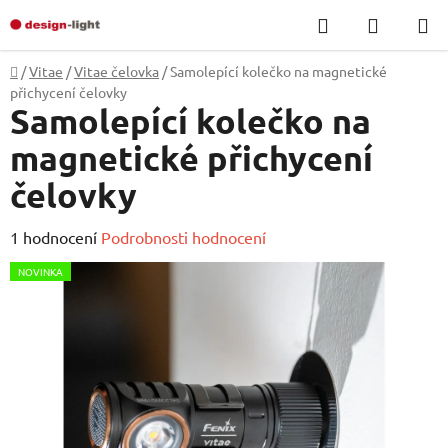
Přejít
Hledat
NÁKUP
na
KOŠÍK
obsah
Domů
/
Vitae
/
Vitae čelovka
/
Samolepící kolečko na magnetické
přichycení čelovky
Samolepící kolečko na
magnetické přichycení
čelovky
Průměrné
1 hodnocení
Podrobnosti hodnocení
hodnocení
NOVINKA
produktu
je
5,0
z
5
hvězdiček.