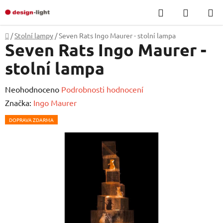
Přejít
Hledat
NÁKUP
na
KOŠÍK
obsah
Domů
/
Stolní lampy
/
Seven Rats Ingo Maurer - stolní lampa
Seven Rats Ingo Maurer -
stolní lampa
Průměrné
Neohodnoceno
Podrobnosti hodnocení
hodnocení
Značka:
Ingo Maurer
produktu
DOPRAVA ZDARMA
je
0,0
z
5
hvězdiček.