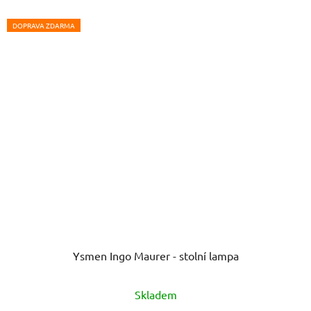
DOPRAVA ZDARMA
Ysmen Ingo Maurer - stolní lampa
Průměrné
Skladem
hodnocení