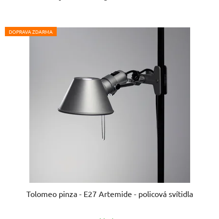
DOPRAVA ZDARMA
Tolomeo pinza - E27 Artemide - policová svítidla
Průměrné