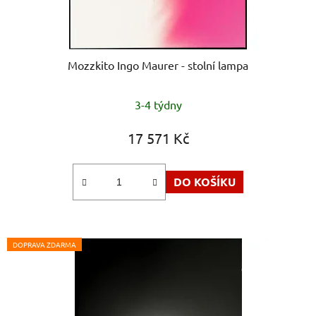
Mozzkito Ingo Maurer - stolní lampa
Průměrné
3-4 týdny
hodnocení
produktu
17 571 Kč
je
5,0
DO KOŠÍKU
z
5
hvězdiček.
DOPRAVA ZDARMA