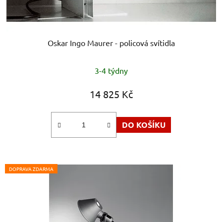
Oskar Ingo Maurer - policová svítidla
Průměrné
3-4 týdny
hodnocení
produktu
14 825 Kč
je
5,0
DO KOŠÍKU
z
5
hvězdiček.
DOPRAVA ZDARMA