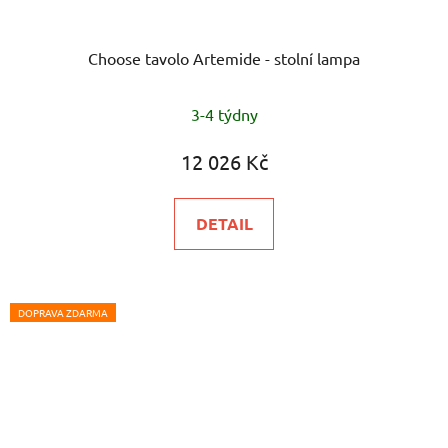
Choose tavolo Artemide - stolní lampa
Průměrné
3-4 týdny
hodnocení
produktu
12 026 Kč
je
5,0
DETAIL
z
5
hvězdiček.
DOPRAVA ZDARMA