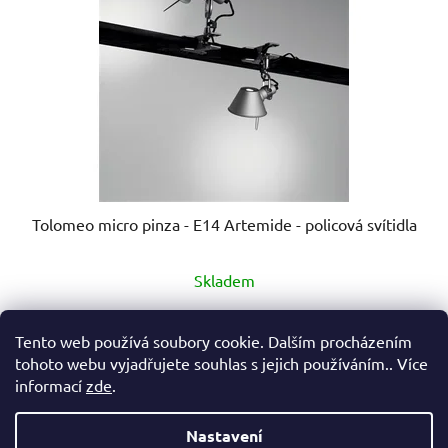
Tolomeo micro pinza - E14 Artemide - policová svítidla
Průměrné
Skladem
hodnocení
produktu
4 340 Kč
od
Tento web používá soubory cookie. Dalším procházením
je
tohoto webu vyjadřujete souhlas s jejich používáním.. Více
5,0
informací
zde
.
DETAIL
z
5
Nastavení