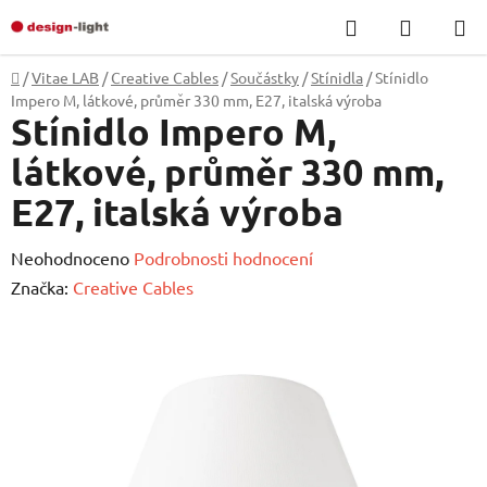
Přejít
Hledat
NÁKUP
na
KOŠÍK
obsah
Domů
/
Vitae LAB
/
Creative Cables
/
Součástky
/
Stínidla
/
Stínidlo
Impero M, látkové, průměr 330 mm, E27, italská výroba
Stínidlo Impero M,
látkové, průměr 330 mm,
E27, italská výroba
Průměrné
Neohodnoceno
Podrobnosti hodnocení
hodnocení
Značka:
Creative Cables
produktu
je
0,0
z
5
hvězdiček.