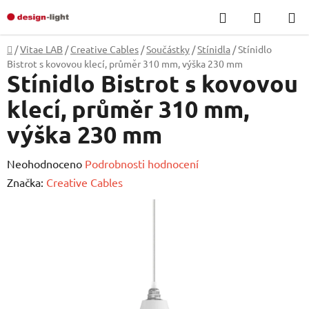
Přejít
Hledat
NÁKUP
na
KOŠÍK
obsah
Domů
/
Vitae LAB
/
Creative Cables
/
Součástky
/
Stínidla
/
Stínidlo
Bistrot s kovovou klecí, průměr 310 mm, výška 230 mm
Stínidlo Bistrot s kovovou
klecí, průměr 310 mm,
výška 230 mm
Průměrné
Neohodnoceno
Podrobnosti hodnocení
hodnocení
Značka:
Creative Cables
produktu
je
0,0
z
5
hvězdiček.