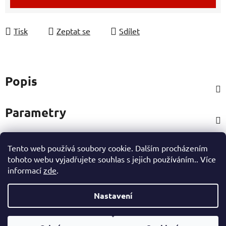
Tisk
Zeptat se
Sdílet
Popis
Parametry
Tento web používá soubory cookie. Dalším procházením
Hodnocení
tohoto webu vyjadřujete souhlas s jejich používáním.. Více
informací
zde
.
Ostatní informace
Nastavení
Z
Vytvořil Shoptet