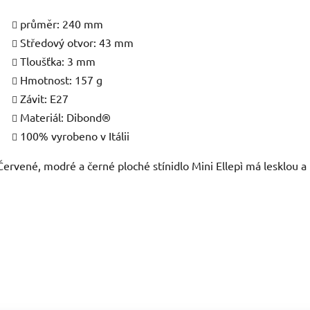
průměr: 240 mm
Středový otvor: 43 mm
Tloušťka: 3 mm
Hmotnost: 157 g
Závit: E27
Materiál: Dibond®
100% vyrobeno v Itálii
Červené, modré a černé ploché stínidlo Mini Ellepì má lesklou a