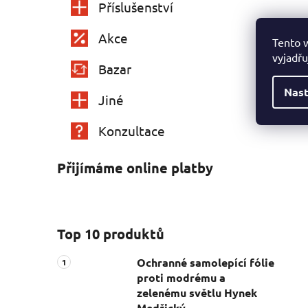
Příslušenství
Akce
Tento 
vyjadřu
Bazar
Nast
Jiné
Konzultace
Přijímáme online platby
Top 10 produktů
Ochranné samolepící fólie
proti modrému a
zelenému světlu Hynek
Medřický