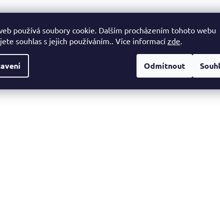
web používá soubory cookie. Dalším procházením tohoto webu
jete souhlas s jejich používáním.. Více informací
zde
.
avení
Odmítnout
Souh