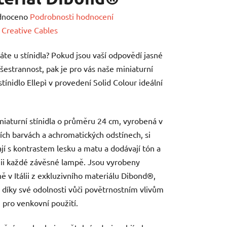
né
dnoceno
Podrobnosti hodnocení
ení
:
Creative Cables
tu
áte u stínidla? Pokud jsou vaší odpovědí jasné
 všestrannost, pak je pro vás naše miniaturní
stínidlo Ellepì v provedení Solid Colour ideální
ek.
niaturní stínidla o průměru 24 cm, vyrobená v
ích barvách a achromatických odstínech, si
jí s kontrastem lesku a matu a dodávají tón a
i každé závěsné lampě. Jsou vyrobeny
ě v Itálii z exkluzivního materiálu Dibond®,
e díky své odolnosti vůči povětrnostním vlivům
i pro venkovní použití.