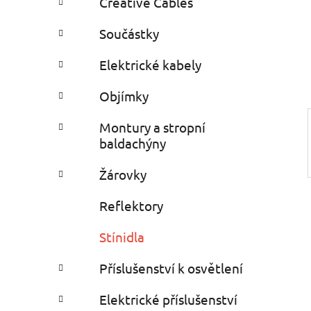
Creative Cables
i
n
e
n
Součástky
í
p
Elektrické kabely
a
Objímky
n
e
Montury a stropní
l
baldachýny
Žárovky
Reflektory
Stínidla
Příslušenství k osvětlení
Elektrické příslušenství