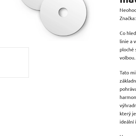
Průměr
Neoho
hodnoc
Značka
produk
Co hled
je
linie a
0,0
ploché 
z
volbou.
5
hvězdič
Tato mi
základn
pohráva
harmoni
výhradn
který j
ideální 