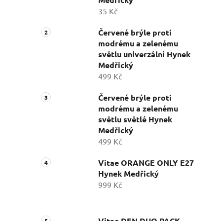
35 Kč
Červené brýle proti
modrému a zelenému
světlu univerzální Hynek
Medřický
499 Kč
Červené brýle proti
modrému a zelenému
světlu světlé Hynek
Medřický
499 Kč
Vitae ORANGE ONLY E27
Hynek Medřický
999 Kč
Vitae DEN DUO PACK -