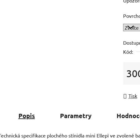
Upozorn
Povrch
Dostup
Kód:
30
Měrná
Tisk
Popis
Parametry
Hodnoc
Technická specifikace plochého stínidla mini Ellepì ve zvolené b