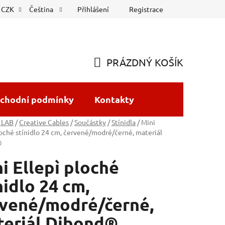
Přihlášení
Registrace
CZK
Čeština
PRÁZDNÝ KOŠÍK
NÁKUPNÍ
KOŠÍK
chodní podmínky
Kontakty
 LAB
/
Creative Cables
/
Součástky
/
Stínidla
/
Mini
loché stínidlo 24 cm, červené/modré/černé, materiál
®
i Ellepì ploché
nidlo 24 cm,
vené/modré/černé,
teriál Dibond®