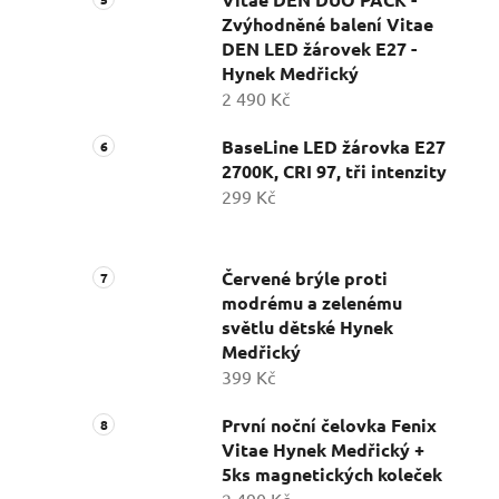
Zvýhodněné balení Vitae
DEN LED žárovek E27 -
Hynek Medřický
2 490 Kč
BaseLine LED žárovka E27
2700K, CRI 97, tři intenzity
299 Kč
Červené brýle proti
modrému a zelenému
světlu dětské Hynek
Medřický
399 Kč
První noční čelovka Fenix
Vitae Hynek Medřický +
5ks magnetických koleček