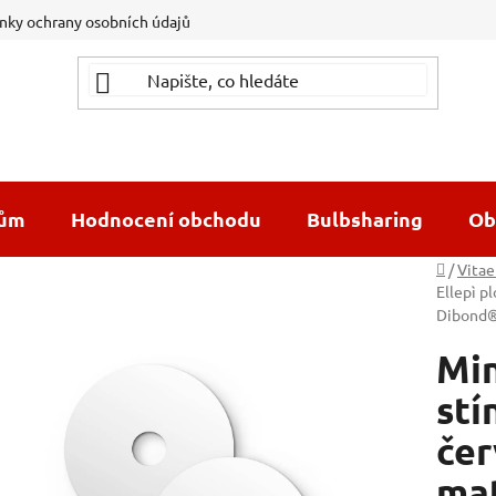
ky ochrany osobních údajů
dům
Hodnocení obchodu
Bulbsharing
Ob
Domů
/
Vitae
Ellepì p
Dibond
Min
stí
čer
ma