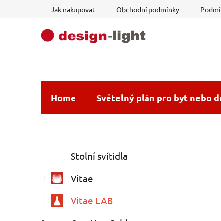
Přejít
Jak nakupovat
Obchodní podmínky
Podmín
na
obsah
Home
Světelný plán pro byt nebo 
P
K
Přeskočit
Stolní svítidla
a
o
kategorie
t
s
Vitae
e
t
g
r
Vitae LAB
o
a
r