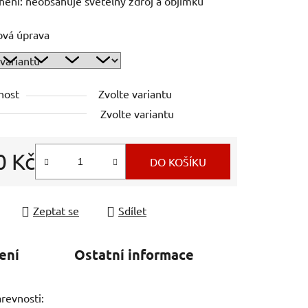
ění: neobsahuje světelný zdroj a objímku
ová úprava
nost
Zvolte variantu
Zvolte variantu
0 Kč
DO KOŠÍKU
 cena:
Zeptat se
Sdílet
ení
Ostatní informace
arevnosti: