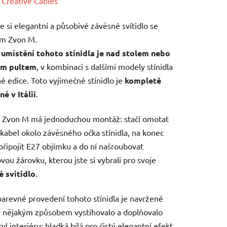
ení
:
Creative Cables
tu
e si elegantní a působivé závěsné svítidlo se
em Zvon M.
 umístění tohoto stínidla je nad stolem nebo
m pultem
, v kombinaci s dalšími modely stínidla
né edice. Toto vyjimečné stínidlo je
kompletě
ek.
é v Itálii
.
o Zvon M má jednoduchou montáž: stačí omotat
í kabel okolo závěsného očka stínidla, na konec
připojit E27 objímku a do ní našroubovat
vou žárovku, kterou jste si vybrali pro svoje
é svítidlo
.
arevné provedení tohoto stínidla je navržené
y nějakým způsobem vystihovalo a doplňovalo
tyl interiéru: hladká bílá pro čistý elegantní efekt,