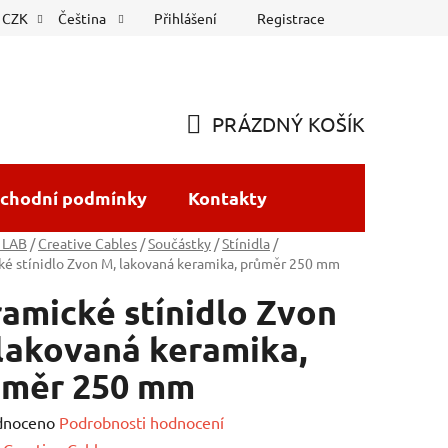
Přihlášení
Registrace
CZK
Čeština
PRÁZDNÝ KOŠÍK
NÁKUPNÍ
KOŠÍK
chodní podmínky
Kontakty
 LAB
/
Creative Cables
/
Součástky
/
Stínidla
/
é stínidlo Zvon M, lakovaná keramika, průměr 250 mm
amické stínidlo Zvon
lakovaná keramika,
ůměr 250 mm
né
dnoceno
Podrobnosti hodnocení