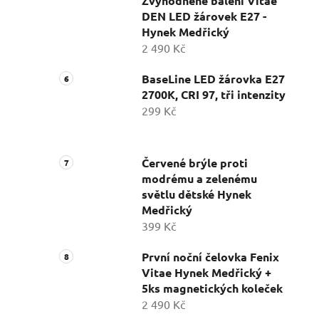
Zvýhodněné balení Vitae
DEN LED žárovek E27 -
Hynek Medřický
2 490 Kč
BaseLine LED žárovka E27
2700K, CRI 97, tři intenzity
299 Kč
Červené brýle proti
modrému a zelenému
světlu dětské Hynek
Medřický
399 Kč
První noční čelovka Fenix
Vitae Hynek Medřický +
5ks magnetických koleček
2 490 Kč