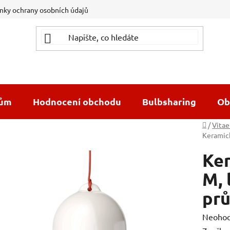
ky ochrany osobních údajů
dům
Hodnocení obchodu
Bulbsharing
Ob
Domů
/
Vitae
Keramick
Ker
M, 
pr
Průměr
Neoho