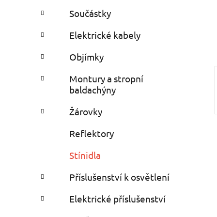
e
n
Součástky
í
p
Elektrické kabely
a
Objímky
n
e
Montury a stropní
l
baldachýny
Žárovky
Reflektory
Stínidla
Příslušenství k osvětlení
Elektrické příslušenství