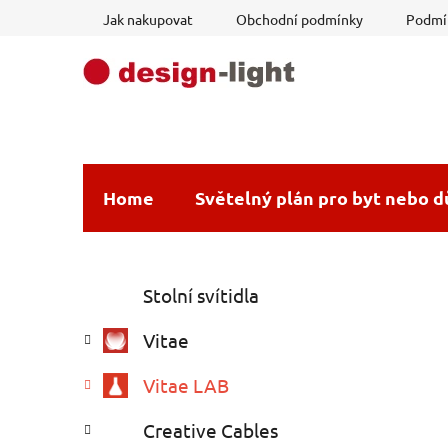
Přejít
Jak nakupovat
Obchodní podmínky
Podmín
na
obsah
Home
Světelný plán pro byt nebo 
P
K
Přeskočit
Stolní svítidla
a
o
kategorie
t
s
Vitae
e
t
g
r
Vitae LAB
o
a
r
Creative Cables
i
n