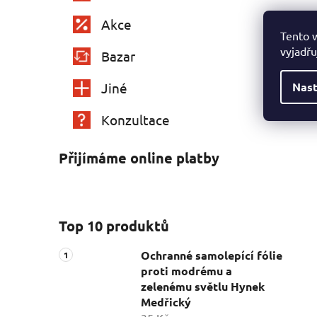
Akce
Tento 
vyjadřu
Bazar
Nast
Jiné
Konzultace
Přijímáme online platby
Top 10 produktů
Ochranné samolepící fólie
proti modrému a
zelenému světlu Hynek
Medřický