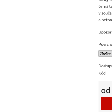
černá t
v souča
a beton
Upozorn
Povrch
Dostup
Kód:
o
Měrná