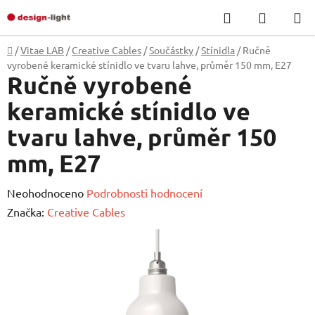
Přejít
Hledat
NÁKUP
na
KOŠÍK
obsah
Domů
/
Vitae LAB
/
Creative Cables
/
Součástky
/
Stínidla
/
Ručně
vyrobené keramické stínidlo ve tvaru lahve, průměr 150 mm, E27
Ručně vyrobené
keramické stínidlo ve
tvaru lahve, průměr 150
mm, E27
Průměrné
Neohodnoceno
Podrobnosti hodnocení
hodnocení
Značka:
Creative Cables
produktu
je
0,0
z
5