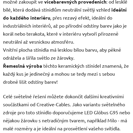
možné zakoupit ve
vícebarevných provedeních
: od lesklé
bílé, která dodává stínidlům neutrální světlý vzhled
ideální
do každého interiéru
, přes rezavý efekt, ideální do
industriálních interiérů, až po přírodní odstíny barev jako je
korál nebo terakota, které v interiéru vytvoří přirozeně
neutrální až vesnickou atmosféru.
Vnitřní plocha stínidla má lesklou bílou barvu, aby pěkně
odrážela a šířila světlo ze žárovky.
Řemeslná výroba
těchto keramických stínidel znamená, že
každý kus je jedinečný a mohou se tedy mezi s sebou
drobně lišit odstíny barev!
Celé světelné řešení můžete dokončit dalšími kreativními
součástkami od Creative-Cables. Jako variantu světelného
zdroje pro toto stínidlo doporučujeme LED Glóbus G95 nebo
nějakou žárovku s netradičným tvarem, například Milo - má
malé rozměry a je ideální na prosvětlení vašeho svítidla.