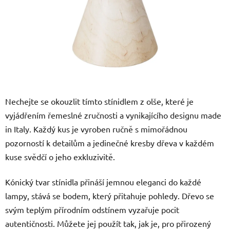
Nechejte se okouzlit tímto stínidlem z olše, které je
vyjádřením řemeslné zručnosti a vynikajícího designu made
in Italy. Každý kus je vyroben ručně s mimořádnou
pozorností k detailům a jedinečné kresby dřeva v každém
kuse svědčí o jeho exkluzivitě.
Kónický tvar stínidla přináší jemnou eleganci do každé
lampy, stává se bodem, který přitahuje pohledy. Dřevo se
svým teplým přírodním odstínem vyzařuje pocit
autentičnosti. Můžete jej použít tak, jak je, pro přirozený