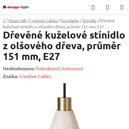
Přejít
Hledat
NÁKUP
na
KOŠÍK
obsah
Domů
/
Vitae LAB
/
Creative Cables
/
Součástky
/
Stínidla
/
Dřevěné
kuželové stínidlo z olšového dřeva, průměr 151 mm, E27
Dřevěné kuželové stínidlo
z olšového dřeva, průměr
151 mm, E27
Průměrné
Neohodnoceno
Podrobnosti hodnocení
hodnocení
Značka:
Creative Cables
produktu
je
0,0
z
5
hvězdiček.