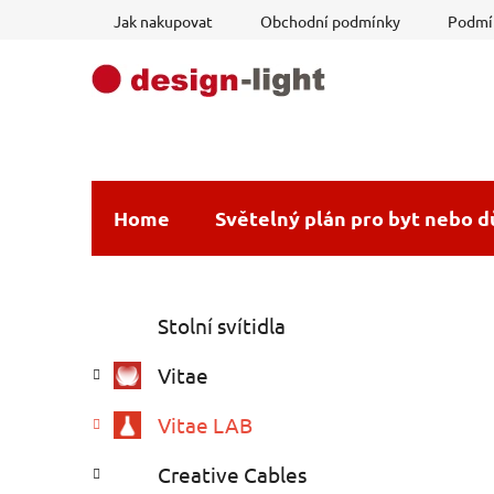
Přejít
Jak nakupovat
Obchodní podmínky
Podmín
na
obsah
Home
Světelný plán pro byt nebo 
P
K
Přeskočit
Stolní svítidla
a
o
kategorie
t
s
Vitae
e
t
g
r
Vitae LAB
o
a
r
Creative Cables
i
n