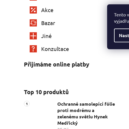
Akce
Tento 
vyjadřu
Bazar
Nast
Jiné
Konzultace
Přijímáme online platby
Top 10 produktů
Ochranné samolepící fólie
proti modrému a
zelenému světlu Hynek
Medřický