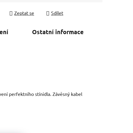
 cena:
Zeptat se
Sdílet
ení
Ostatní informace
vení perfektního stínidla. Závěsný kabel