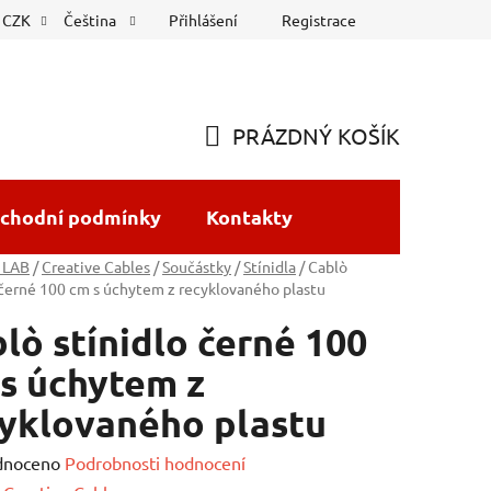
Přihlášení
Registrace
CZK
Čeština
PRÁZDNÝ KOŠÍK
NÁKUPNÍ
KOŠÍK
chodní podmínky
Kontakty
 LAB
/
Creative Cables
/
Součástky
/
Stínidla
/
Cablò
 černé 100 cm s úchytem z recyklovaného plastu
lò stínidlo černé 100
s úchytem z
yklovaného plastu
né
dnoceno
Podrobnosti hodnocení