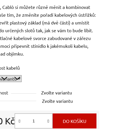
c, Cablò si můžete různě měnit a kombinovat
še tím, že změníte pořadí kabelových ústřižků:
evřít plastový základ (má dvě části) a umístit
do určených slotů tak, jak se vám to bude líbit.
ítlačné kabelové svorce zabudované v zářezu
moci připevnit stínidlo k jakémukoli kabelu,
ad objímku.
st kabelů
nost
Zvolte variantu
Zvolte variantu
0 Kč
DO KOŠÍKU