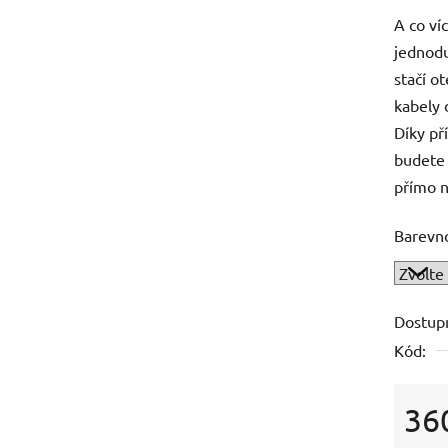
A co ví
jednodu
stačí ot
kabely 
Díky př
budete 
přímo n
Barevno
Dostup
Kód:
36