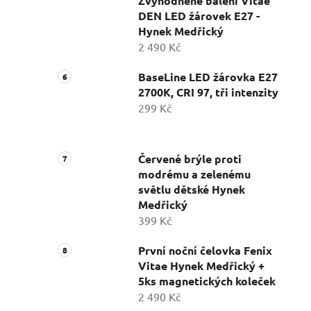
Zvýhodněné balení Vitae
DEN LED žárovek E27 -
Hynek Medřický
2 490 Kč
BaseLine LED žárovka E27
2700K, CRI 97, tři intenzity
299 Kč
Červené brýle proti
modrému a zelenému
světlu dětské Hynek
Medřický
399 Kč
První noční čelovka Fenix
Vitae Hynek Medřický +
5ks magnetických koleček
2 490 Kč