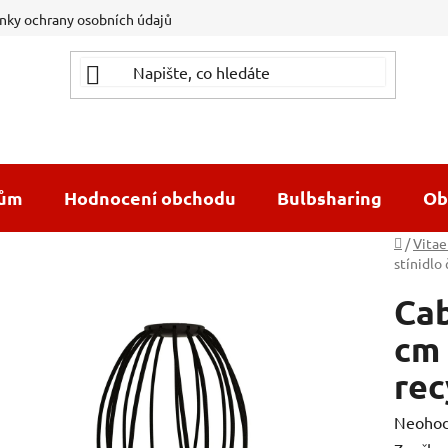
ky ochrany osobních údajů
dům
Hodnocení obchodu
Bulbsharing
Ob
Domů
/
Vitae
stínidlo
Cab
cm 
rec
Průměr
Neoho