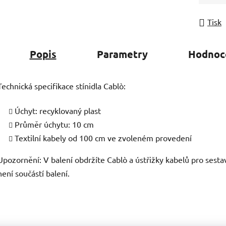
Měrná
Tisk
Popis
Parametry
Hodnoc
Technická specifikace stínidla Cablò:
Úchyt: recyklovaný plast
Průměr úchytu: 10 cm
Textilní kabely od 100 cm ve zvoleném provedení
Upozornění: V balení obdržíte Cablò a ústřižky kabelů pro sesta
není součástí balení.