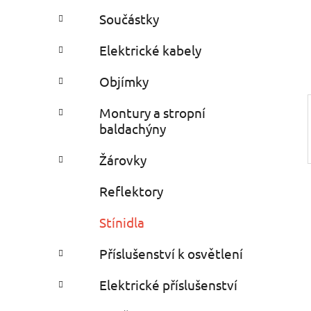
e
n
Součástky
í
p
Elektrické kabely
a
Objímky
n
e
Montury a stropní
l
baldachýny
Žárovky
Reflektory
Stínidla
Příslušenství k osvětlení
Elektrické příslušenství