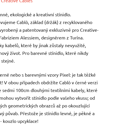
ení
:
Creative Cables
tu
nné, ekologické a kreativní stínidlo.
vujeme Cablò, základ (držák) z recyklovaného
 vyrobený a patentovaný exkluzivně pro Creative-
Fabriziem Alessiem, designérem z Turína.
ky kabelů, které by jinak zůstaly nevyužité,
ek.
 nový život. Pro barevné stínidlo, které nikdy
stejné.
erné nebo s barevnými vzory Pixel: je tak těžké
at! V obou případech obdržíte Cablò v černé verzi
e sedmi 100cm dlouhými textilními kabely, které
ohou vytvořit stínidlo podle vašeho vkusu; od
ých geometrických obrazců až po okouzlující
vý půvab. Přestože je stínidlo levné, je pěkné a
 - kouzlo upcyklace!