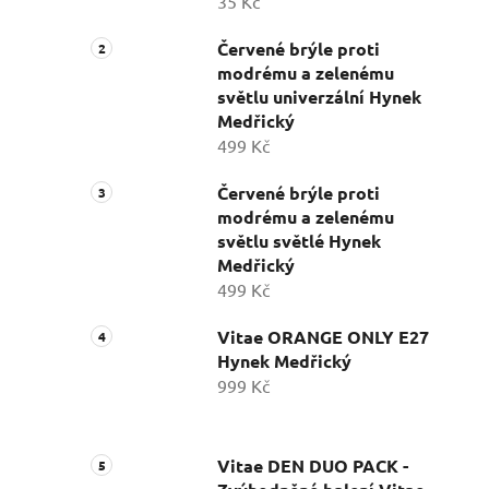
35 Kč
Červené brýle proti
modrému a zelenému
světlu univerzální Hynek
Medřický
499 Kč
Červené brýle proti
modrému a zelenému
světlu světlé Hynek
Medřický
499 Kč
Vitae ORANGE ONLY E27
Hynek Medřický
999 Kč
Vitae DEN DUO PACK -