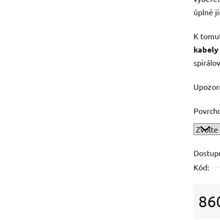
úplně j
K tomut
kabely
spirálov
Upozorn
Povrch
Dostup
Kód:
86
Měrná