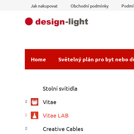
Přejít
Jak nakupovat
Obchodní podmínky
Podmín
na
obsah
Home
Světelný plán pro byt nebo 
P
K
Přeskočit
Stolní svítidla
a
o
kategorie
t
s
Vitae
e
t
g
r
Vitae LAB
o
a
r
Creative Cables
i
n