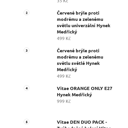
35 Kč
Červené brýle proti
modrému a zelenému
světlu univerzální Hynek
Medřický
499 Kč
Červené brýle proti
modrému a zelenému
světlu světlé Hynek
Medřický
499 Kč
Vitae ORANGE ONLY E27
Hynek Medřický
999 Kč
Vitae DEN DUO PACK -