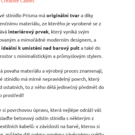
ení
:
Creative Cables
tu
é stínidlo Prisma má
originální tvar
a díky
nčnímu materiálu, ze kterého je vyrobené se z
tává
interiérový prvek
, který vyniká svým
ikovaným a mimořádně moderním designem, a
e
ideální k umístění nad barový pult
a také do
ek.
rostor s minimalistickým a průmyslovým stylem.
 povaha materiálu a výrobný proces znamenají,
é stínidlo má mírně nepravidelný povrch, který
 od ostatních, to z něho dělá jedinečný předmět do
 prostředí!
 si povrchovou úpravu, která nejlépe odráží váš
 slaďte betonový odstín stínidla s některým z
extilních kabelů: v závislosti na barvě, kterou si
te, můžete dát svému novému závěsnému světlu