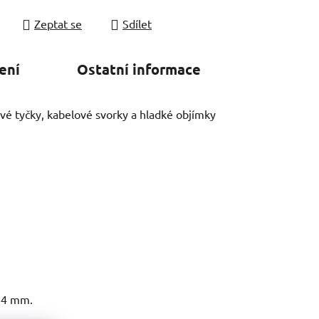
Zeptat se
Sdílet
ení
Ostatní informace
vé tyčky, kabelové svorky a hladké objímky
64 mm.