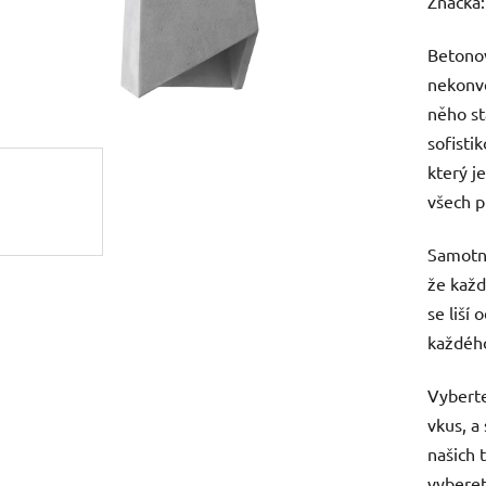
hodnoc
Značka
produk
Betonov
je
nekonve
0,0
něho s
z
sofist
5
který j
hvězdič
všech p
Samotná
že každ
se liší
každého
Vyberte
vkus, a
našich t
vybere