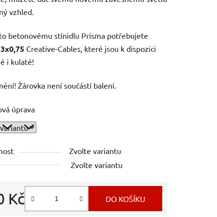
iný vzhled.
o betonovému stínidlu Prisma potřebujete
 3x0,75
Creative-Cables, které jsou k dispozici
é i kulaté!
ění! Žárovka není součástí balení.
ová úprava
nost
Zvolte variantu
Zvolte variantu
0 Kč
DO KOŠÍKU
 cena: