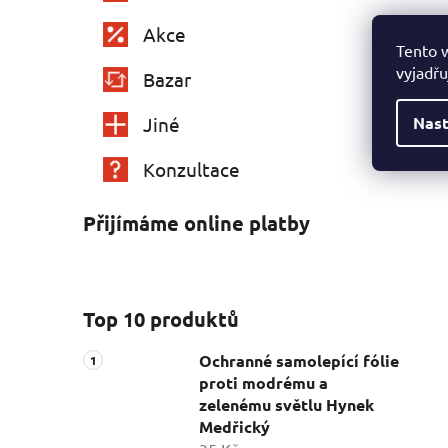
Akce
Tento 
vyjadřu
Bazar
Nast
Jiné
Konzultace
Přijímáme online platby
Top 10 produktů
Ochranné samolepící fólie
proti modrému a
zelenému světlu Hynek
Medřický