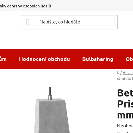
ky ochrany osobních údajů
dům
Hodnocení obchodu
Bulbsharing
Ob
Domů
/
Vitae
stínidlo
Bet
Pri
mm,
Průměr
Neoho