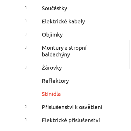
e
n
Součástky
í
p
Elektrické kabely
a
Objímky
n
e
Montury a stropní
l
baldachýny
Žárovky
Reflektory
Stínidla
Příslušenství k osvětlení
Elektrické příslušenství