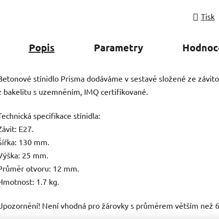
Tisk
Popis
Parametry
Hodnoc
Betonové stínidlo Prisma dodáváme v sestavě složené ze závito
z bakelitu s uzemněním, IMQ certifikované.
Technická specifikace stínidla:
Závit: E27.
Šířka: 130 mm.
Výška: 25 mm.
Průměr otvoru: 12 mm.
Hmotnost: 1.7 kg.
Upozornění! Není vhodná pro žárovky s průměrem větším než 