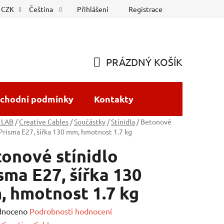
Přihlášení
Registrace
CZK
Čeština
PRÁZDNÝ KOŠÍK
NÁKUPNÍ
KOŠÍK
chodní podmínky
Kontakty
 LAB
/
Creative Cables
/
Součástky
/
Stínidla
/
Betonové
 Prisma E27, šířka 130 mm, hmotnost 1.7 kg
onové stínidlo
sma E27, šířka 130
 hmotnost 1.7 kg
né
dnoceno
Podrobnosti hodnocení