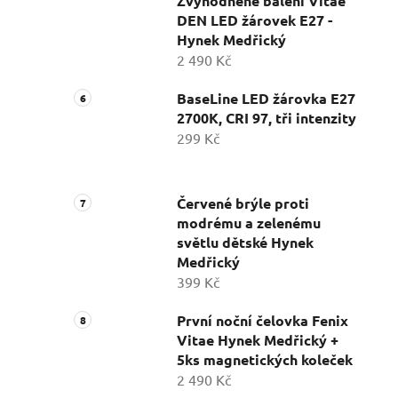
Zvýhodněné balení Vitae
DEN LED žárovek E27 -
Hynek Medřický
2 490 Kč
BaseLine LED žárovka E27
2700K, CRI 97, tři intenzity
299 Kč
Červené brýle proti
modrému a zelenému
světlu dětské Hynek
Medřický
399 Kč
První noční čelovka Fenix
Vitae Hynek Medřický +
5ks magnetických koleček
2 490 Kč