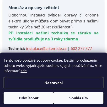
Montáž a opravy svítidel
Odbornou instalaci svítidel, opravy či drobné
elektro úkony můžete domlouvat přímo s našimi
techniky (více než 20 let zkušeností).
Při instalaci našimi techniky se záruka na
svítidla prodlužuje na 3 roky zdarma.
Technici:
instalace@artemide.cz
|
602 277 377
Tento web používá soubory cookie. Dalším procházením
tohoto webu vyjadřujete souhlas s jejich používáním.. Více
Pro objednávku služeb nás kontaktujte:
informací
zde
.
📧
info@artemide.cz
| 📞
222 521 345
Nastavení
Z
Vytvořil Shoptet
á
Odmítnout
Souhlasím
Copyright 2026
eshop Hynek Medřický
. Všechna práva
p
vyhrazena.