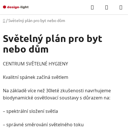
Přejít
Hledat
NÁKUP
na
KOŠÍK
obsah
Domů
/
Světelný plán pro byt nebo dům
Světelný plán pro byt
nebo dům
CENTRUM SVĚTELNÉ HYGIENY
Kvalitní spánek začíná světlem
Na základě více než 30leté zkušenosti navrhujeme
biodynamické osvětlovací soustavy s důrazem na:
– spektrální složení světla
– správné směrování světelného toku