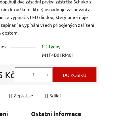
doplňují dva zásadní prvky: zástrčka Schuko s
ním kroužkem, který usnadňuje zasouvání a
ní, a vypínač s LED diodou, který umožňuje
 zapínání a vypínání všech připojených zařízení
m gestem.
nost
1-2 týdny
M1F4B01RM01
5 Kč
DO KOŠÍKU
 cena:
Zeptat se
Sdílet
ení
Ostatní informace