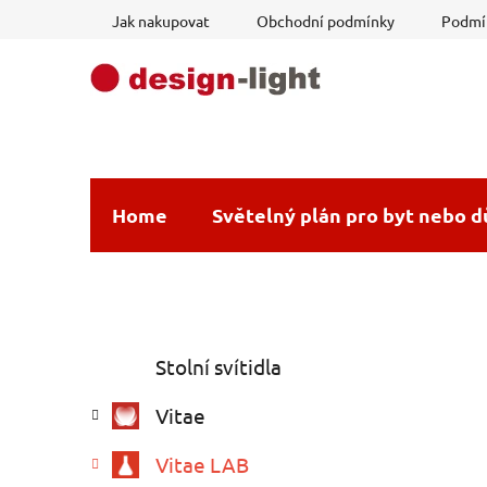
Přejít
Jak nakupovat
Obchodní podmínky
Podmín
na
obsah
Home
Světelný plán pro byt nebo 
P
K
Přeskočit
Stolní svítidla
a
o
kategorie
t
s
Vitae
e
t
g
r
Vitae LAB
o