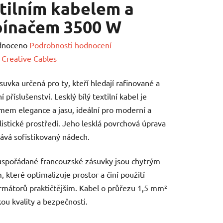
tilním kabelem a
pínačem 3500 W
né
dnoceno
Podrobnosti hodnocení
ení
:
Creative Cables
tu
suvka určená pro ty, kteří hledají rafinované a
í příslušenství. Lesklý bílý textilní kabel je
em elegance a jasu, ideální pro moderní a
istické prostředí. Jeho lesklá povrchová úprava
vá sofistikovaný nádech.
ek.
spořádané francouzské zásuvky jsou chytrým
, které optimalizuje prostor a činí použití
rmátorů praktičtějším. Kabel o průřezu 1,5 mm²
kou kvality a bezpečnosti.