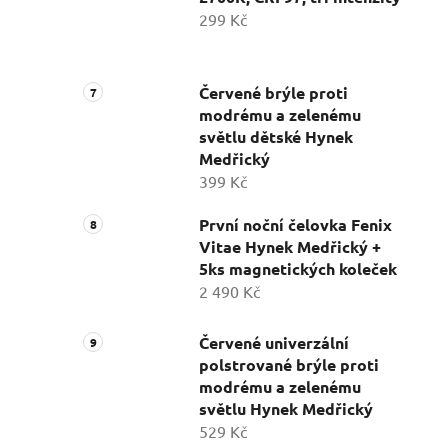
299 Kč
Červené brýle proti
modrému a zelenému
světlu dětské Hynek
Medřický
399 Kč
První noční čelovka Fenix
Vitae Hynek Medřický +
5ks magnetických koleček
2 490 Kč
Červené univerzální
polstrované brýle proti
modrému a zelenému
světlu Hynek Medřický
529 Kč