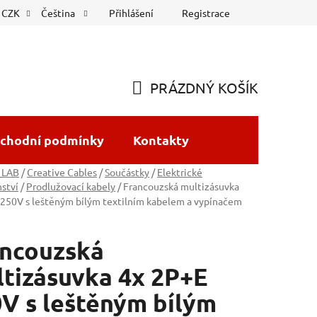
Přihlášení
Registrace
CZK
Čeština
PRÁZDNÝ KOŠÍK
NÁKUPNÍ
KOŠÍK
chodní podmínky
Kontakty
 LAB
/
Creative Cables
/
Součástky
/
Elektrické
nství
/
Prodlužovací kabely
/
Francouzská multizásuvka
250V s leštěným bílým textilním kabelem a vypínačem
ancouzská
tizásuvka 4x 2P+E
V s leštěným bílým