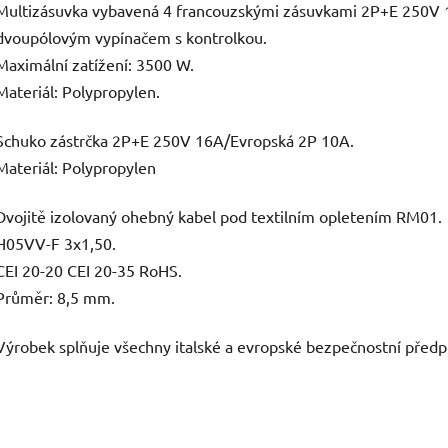
Multizásuvka vybavená 4 francouzskými zásuvkami 2P+E 250V 
dvoupólovým vypínačem s kontrolkou.
Maximální zatížení: 3500 W.
Materiál: Polypropylen.
Schuko zástrčka 2P+E 250V 16A/Evropská 2P 10A.
Materiál: Polypropylen
Dvojitě izolovaný ohebný kabel pod textilním opletením RM01.
H05VV-F 3x1,50.
CEI 20-20 CEI 20-35 RoHS.
Průměr: 8,5 mm.
Výrobek splňuje všechny italské a evropské bezpečnostní předp