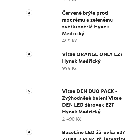
Červené brýle proti
modrému a zelenému
světlu světlé Hynek
Medřický
499 Kč
Vitae ORANGE ONLY E27
Hynek Medřický
999 Kč
Vitae DEN DUO PACK -
Zvýhodněné balení Vitae
DEN LED žárovek E27 -
Hynek Medřický
2 490 Kč
BaseLine LED žárovka E27
2700K, CRI 97, tři intenzity