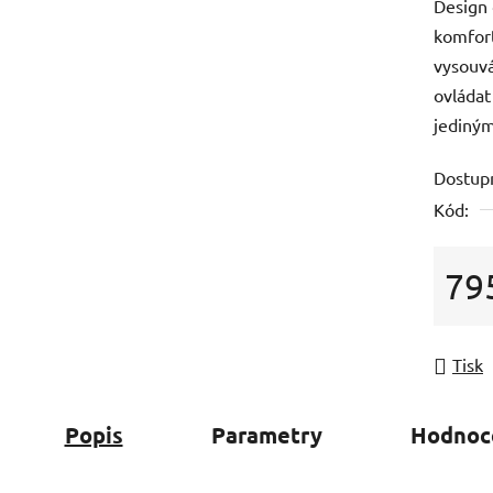
Design 
komfort
vysouvá
ovládat
jediný
Dostup
Kód:
79
Měrná
Tisk
Popis
Parametry
Hodnoc