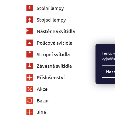
Stolní lampy
Stojací lampy
Nástěnná svítidla
Policová svítidla
Tento 
Stropní svítidla
vyjadřu
Závěsná svítidla
Nast
Příslušenství
Akce
Bazar
Jiné