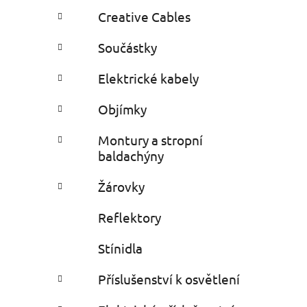
a
r
Creative Cables
i
n
e
n
Součástky
í
p
Elektrické kabely
a
Objímky
n
e
Montury a stropní
l
baldachýny
Žárovky
Reflektory
Stínidla
Příslušenství k osvětlení