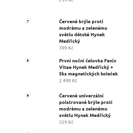
Červené brýle proti
modrému a zelenému
světlu dětské Hynek
Medřický
399 Kč
První noční čelovka Fenix
Vitae Hynek Medřický +
5ks magnetických koleček
2 490 Kč
Červené univerzální
polstrované brýle proti
modrému a zelenému
světlu Hynek Medřický
529 Kč