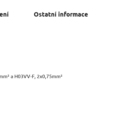
ení
Ostatní informace
0,75mm² a H03VV-F, 2x0,75mm²