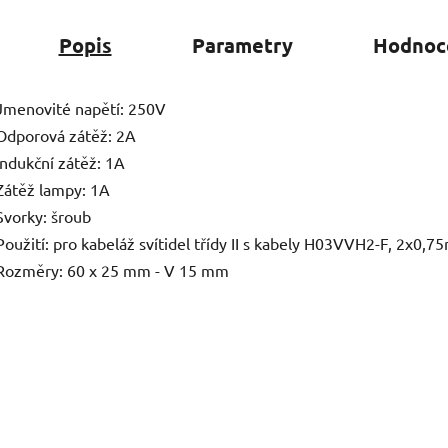
Popis
Parametry
Hodnoc
Jmenovité napětí: 250V
Odporová zátěž: 2A
Indukční zátěž: 1A
Zátěž lampy: 1A
Svorky: šroub
Použití: pro kabeláž svítidel třídy II s kabely H03VVH2-F, 2x
Rozměry: 60 x 25 mm - V 15 mm