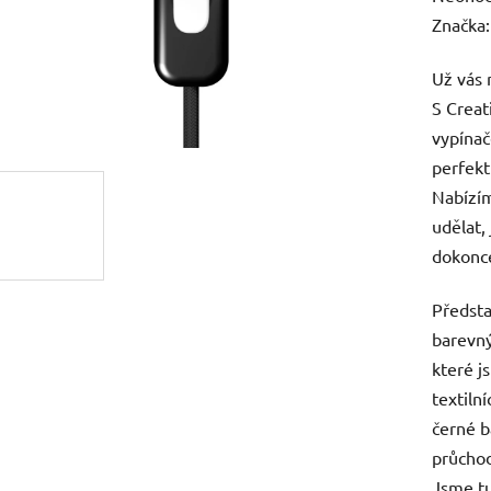
hodnoc
Značka
produk
Už vás 
je
S Crea
0,0
vypínač
z
perfekt
5
Nabízím
hvězdič
udělat,
dokonce
Předsta
barevný
které j
textiln
černé b
průchod
Jsme tu