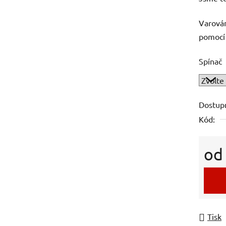
Varován
pomocí 
Spínač
Dostup
Kód:
o
Měrná
Tisk