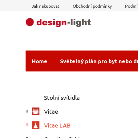
Přejít
Jak nakupovat
Obchodní podmínky
Podmín
na
obsah
Home
Světelný plán pro byt nebo 
P
K
Přeskočit
Stolní svítidla
a
o
kategorie
t
s
Vitae
e
t
g
r
Vitae LAB
o
a
r