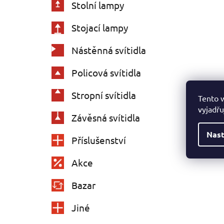
Stolní lampy
Stojací lampy
Nástěnná svítidla
Policová svítidla
Stropní svítidla
Tento 
vyjadřu
Závěsná svítidla
Nast
Příslušenství
Akce
Bazar
Jiné