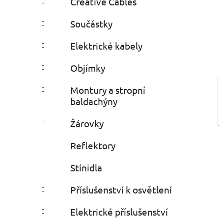
Creative Cables
i
n
e
n
Součástky
í
p
Elektrické kabely
a
Objímky
n
e
Montury a stropní
l
baldachýny
Žárovky
Reflektory
Stínidla
Příslušenství k osvětlení
Elektrické příslušenství