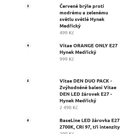
Červené brýle proti
modrému a zelenému
světlu světlé Hynek
Medřický
499 Kč
Vitae ORANGE ONLY E27
Hynek Medřický
999 Kč
Vitae DEN DUO PACK -
Zvýhodněné balení Vitae
DEN LED žárovek E27 -
Hynek Medřický
2 490 Kč
BaseLine LED žárovka E27
2700K, CRI 97, tři intenzity
299 Kč