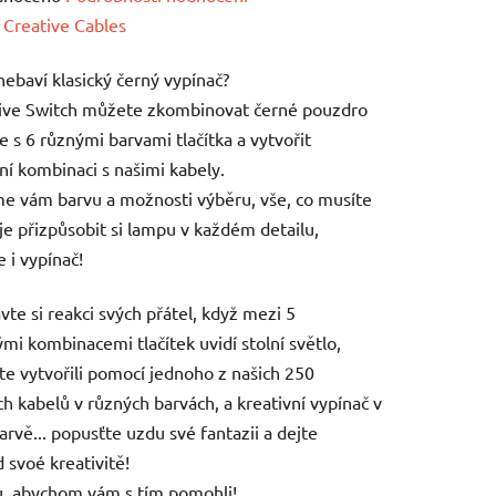
ení
:
Creative Cables
tu
nebaví klasický černý vypínač?
tive Switch můžete zkombinovat černé pouzdro
e s 6 různými barvami tlačítka a vytvořit
ní kombinaci s našimi kabely.
e vám barvu a možnosti výběru, vše, co musíte
ek.
 je přizpůsobit si lampu v každém detailu,
 i vypínač!
vte si reakci svých přátel, když mezi 5
mi kombinacemi tlačítek uvidí stolní světlo,
ste vytvořili pomocí jednoho z našich 250
ích kabelů v různých barvách, a kreativní vypínač v
arvě... popusťte uzdu své fantazii a dejte
 svoé kreativitě!
, abychom vám s tím pomohli!