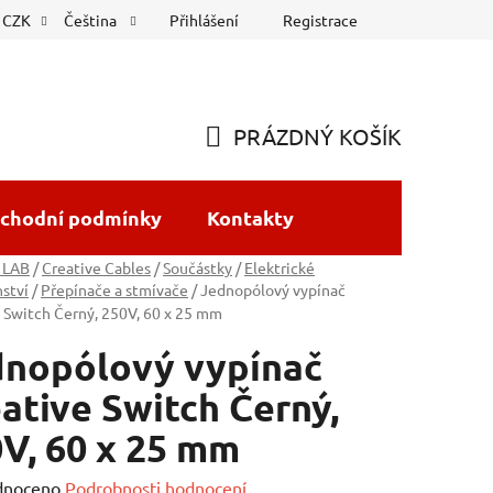
Přihlášení
Registrace
CZK
Čeština
PRÁZDNÝ KOŠÍK
NÁKUPNÍ
KOŠÍK
chodní podmínky
Kontakty
 LAB
/
Creative Cables
/
Součástky
/
Elektrické
nství
/
Přepínače a stmívače
/
Jednopólový vypínač
 Switch Černý, 250V, 60 x 25 mm
dnopólový vypínač
ative Switch Černý,
V, 60 x 25 mm
né
dnoceno
Podrobnosti hodnocení