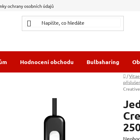
ky ochrany osobních údajů
dům
Hodnocení obchodu
Bulbsharing
Ob
Domů
/
Vitae
přísluše
Creative
Je
Cre
250
Průměr
Neoho