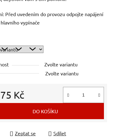
í: Před uvedením do provozu odpojte napájení
hlavního vypínače
nost
Zvolte variantu
Zvolte variantu
d
75 Kč
 cena:
DO KOŠÍKU
Zeptat se
Sdílet