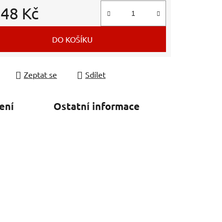
d
48 Kč
 cena:
DO KOŠÍKU
Zeptat se
Sdílet
ení
Ostatní informace