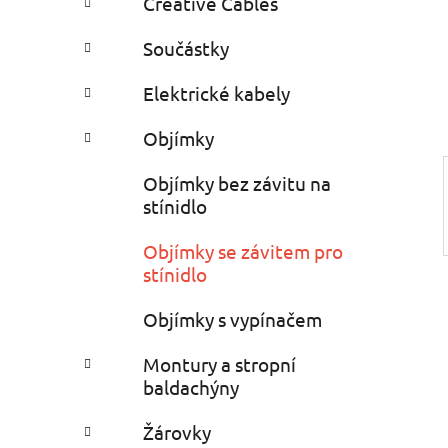
Creative Cables
i
n
e
n
Součástky
í
p
Elektrické kabely
a
Objímky
n
e
Objímky bez závitu na
l
stínidlo
Objímky se závitem pro
stínidlo
Objímky s vypínačem
Montury a stropní
baldachýny
Žárovky