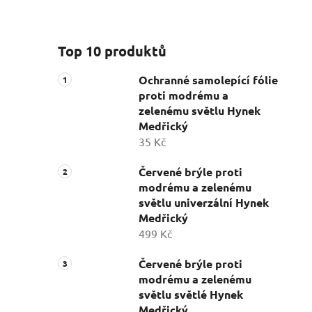
Top 10 produktů
Ochranné samolepící fólie
proti modrému a
zelenému světlu Hynek
Medřický
35 Kč
Červené brýle proti
modrému a zelenému
světlu univerzální Hynek
Medřický
499 Kč
Červené brýle proti
modrému a zelenému
světlu světlé Hynek
Medřický