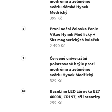
modrému a zelenému
světlu dětské Hynek
Medřický
399 Kč
První noční čelovka Fenix
Vitae Hynek Medřický +
5ks magnetických koleček
2 490 Kč
Červené univerzální
polstrované brýle proti
modrému a zelenému
světlu Hynek Medřický
529 Kč
BaseLine LED žárovka E27
4000K, CRI 97, tři intenzity
299 Kč