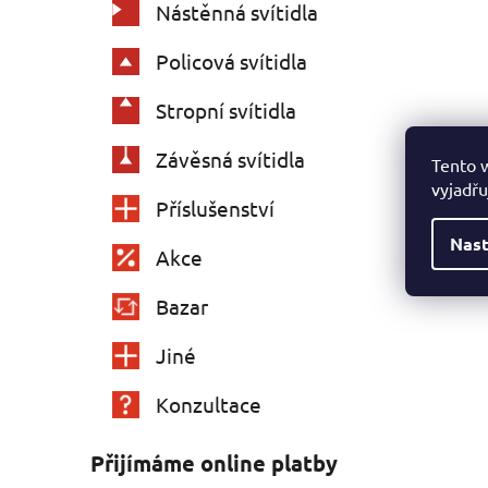
Nástěnná svítidla
Policová svítidla
Stropní svítidla
Závěsná svítidla
Tento 
vyjadřu
Příslušenství
Nast
Akce
Bazar
Jiné
Konzultace
Přijímáme online platby