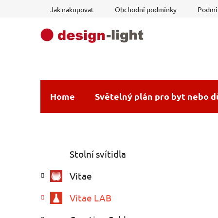
Přejít
Jak nakupovat
Obchodní podmínky
Podmín
na
obsah
Home
Světelný plán pro byt nebo 
P
K
Přeskočit
Stolní svítidla
a
o
kategorie
t
s
Vitae
e
t
g
r
Vitae LAB
o
a
r