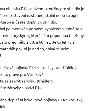
tu
ová objímka E14 se dvěmi kroužky pro stínidlo je
á pro sestavení nástěnné, stolní nebo stropní
kterou můžete doplnit o stínidlo.
 byl pojmenován po svém vynálezci a jedná se o
tovou pryskyřici, která nám připomíná telefony,
ek.
další předměty z 50. a 60. let. Je to lehký a
materiál: pokud je natřen, stává se velmi
!
kelitová objímka E14 s kroužky pro stínidlo je
ě to pravé pro Vás, když:
áte se zakrýt žárovku stínidlem
váte žárovky s paticí E14
ěr a doplnění bakelitové objímky E14 s kroužky
idlo: