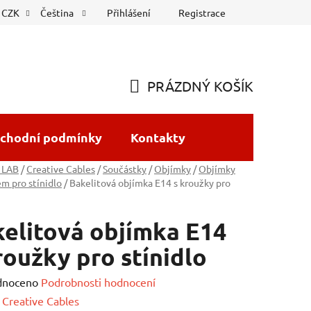
Přihlášení
Registrace
CZK
Čeština
PRÁZDNÝ KOŠÍK
NÁKUPNÍ
KOŠÍK
chodní podmínky
Kontakty
 LAB
/
Creative Cables
/
Součástky
/
Objímky
/
Objímky
em pro stínidlo
/
Bakelitová objímka E14 s kroužky pro
elitová objímka E14
roužky pro stínidlo
né
dnoceno
Podrobnosti hodnocení
ení
:
Creative Cables