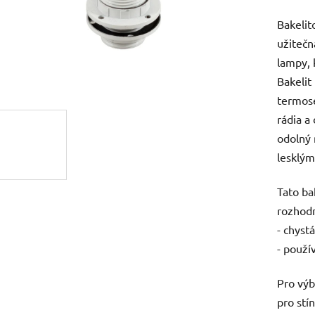
produk
Bakelit
je
užitečn
0,0
lampy, 
z
Bakelit
5
termose
hvězdič
rádia a 
odolný 
lesklým
Tato ba
rozhodn
- chyst
- použí
Pro výb
pro stín