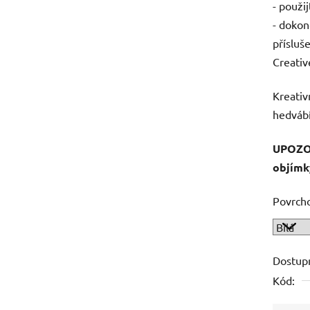
- použi
- dokon
přísluš
Creativ
Kreativ
hedvábí,
UPOZOR
objímk
Povrch
Dostup
Kód: