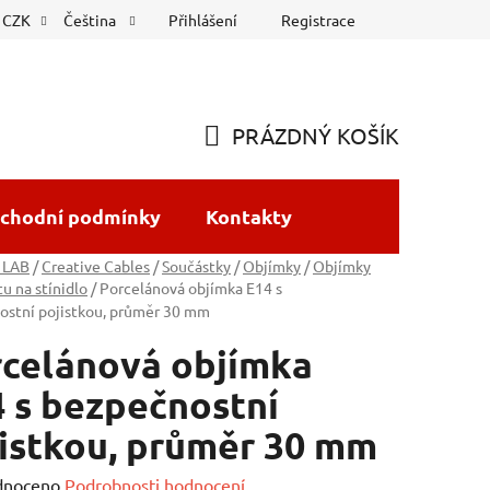
Přihlášení
Registrace
CZK
Čeština
PRÁZDNÝ KOŠÍK
NÁKUPNÍ
KOŠÍK
chodní podmínky
Kontakty
 LAB
/
Creative Cables
/
Součástky
/
Objímky
/
Objímky
tu na stínidlo
/
Porcelánová objímka E14 s
ostní pojistkou, průměr 30 mm
celánová objímka
 s bezpečnostní
istkou, průměr 30 mm
né
dnoceno
Podrobnosti hodnocení