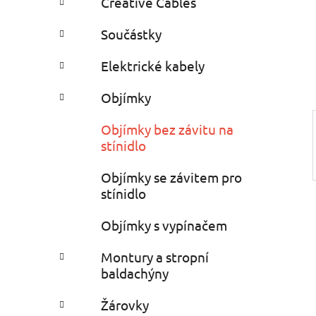
Creative Cables
i
n
e
n
Součástky
í
p
Elektrické kabely
a
Objímky
n
e
Objímky bez závitu na
l
stínidlo
Objímky se závitem pro
stínidlo
Objímky s vypínačem
Montury a stropní
baldachýny
Žárovky