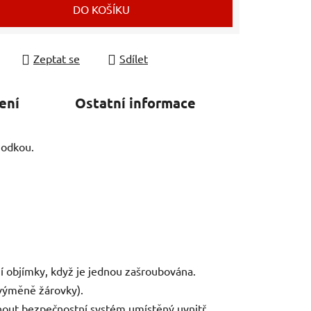
DO KOŠÍKU
Zeptat se
Sdílet
ení
Ostatní informace
hodkou.
í objímky, když je jednou zašroubována.
výměně žárovky).
nout bezpečnostní systém umístěný uvnitř