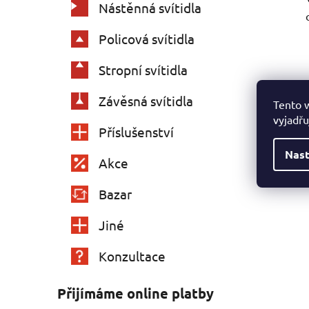
Nástěnná svítidla
Policová svítidla
Stropní svítidla
Závěsná svítidla
Tento 
vyjadřu
Příslušenství
Nast
Akce
Bazar
Jiné
Konzultace
Přijímáme online platby