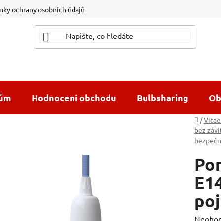
ky ochrany osobních údajů
dům
Hodnocení obchodu
Bulbsharing
Ob
Domů
/
Vitae
bez závi
bezpečn
Por
E14
poj
Průměr
Neoho