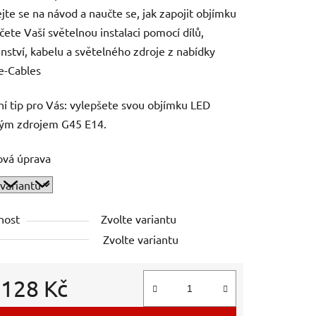
ejte se na návod a naučte se, jak zapojit objímku
čete Vaší světelnou instalaci pomocí dílů,
enství, kabelu a světelného zdroje z nabídky
e-Cables
ní tip pro Vás: vylepšete svou objímku LED
ným zdrojem G45 E14.
ová úprava
nost
Zvolte variantu
Zvolte variantu
d
128 Kč
 cena: