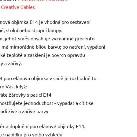
ení
:
Creative Cables
tu
nová objímka E14 je vhodná pro sestavení
é, stolní nebo stropní lampy.
án, jehož směs obsahuje významné procento
, má mimořádně bílou barvu; po natření, vypálení
oké teplotě a zasklení je povrch opravdu
ek.
ý a zářivý.
4 porcelánová objímka v sadě je rozhodně to
ro Vás, když:
váte žárovky s paticí E14
nostňujete jednoduchost - vypadat a cítit se
rádi živé a zářivé barvy
ěr a doplnění porcelánové objímky E14:
jte nabídku pro volbu vzhledu