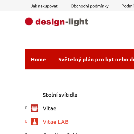
Přejít
Jak nakupovat
Obchodní podmínky
Podmín
na
obsah
Home
Světelný plán pro byt nebo 
P
K
Přeskočit
Stolní svítidla
a
o
kategorie
t
s
Vitae
e
t
g
r
Vitae LAB
o
a
r