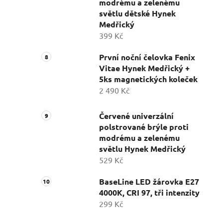
modrému a zelenému
světlu dětské Hynek
Medřický
399 Kč
První noční čelovka Fenix
Vitae Hynek Medřický +
5ks magnetických koleček
2 490 Kč
Červené univerzální
polstrované brýle proti
modrému a zelenému
světlu Hynek Medřický
529 Kč
BaseLine LED žárovka E27
4000K, CRI 97, tři intenzity
299 Kč