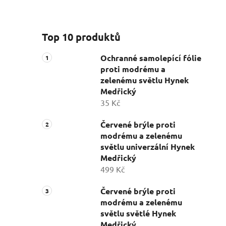
Top 10 produktů
Ochranné samolepící fólie
proti modrému a
zelenému světlu Hynek
Medřický
35 Kč
Červené brýle proti
modrému a zelenému
světlu univerzální Hynek
Medřický
499 Kč
Červené brýle proti
modrému a zelenému
světlu světlé Hynek
Medřický