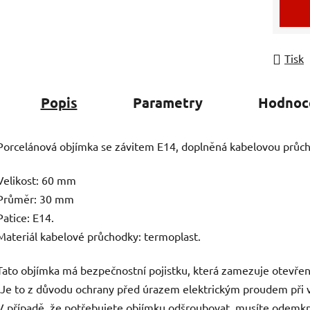
Tisk
Popis
Parametry
Hodnoc
Porcelánová objímka se závitem E14, doplněná kabelovou průc
Velikost: 60 mm
Průměr: 30 mm
Patice: E14.
Materiál kabelové průchodky: termoplast.
Tato objímka má bezpečnostní pojistku, která zamezuje otevřen
(Je to z důvodu ochrany před úrazem elektrickým proudem při 
V případě, že potřebujete objímku odšroubovat, musíte odemk