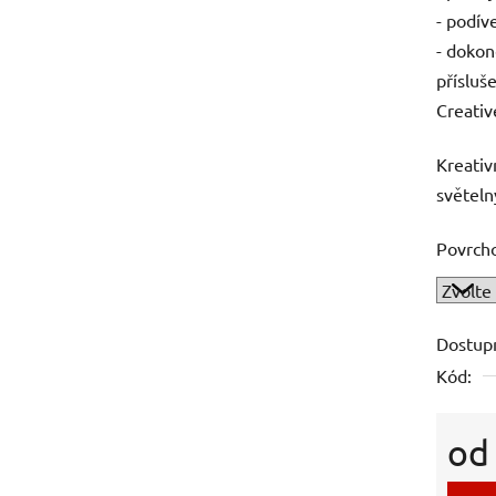
- podív
- dokon
přísluš
Creativ
Kreativ
světel
Povrch
Dostup
Kód:
o
Měrná