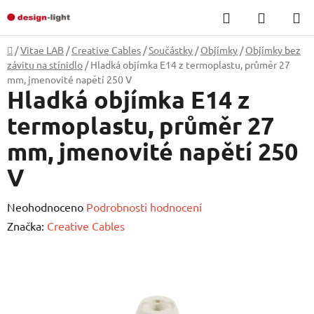
Přejít
Hledat
NÁKUP
na
KOŠÍK
obsah
Domů
/
Vitae LAB
/
Creative Cables
/
Součástky
/
Objímky
/
Objímky bez
závitu na stínidlo
/
Hladká objímka E14 z termoplastu, průměr 27
mm, jmenovité napětí 250 V
Hladká objímka E14 z
termoplastu, průměr 27
mm, jmenovité napětí 250
V
Průměrné
Neohodnoceno
Podrobnosti hodnocení
hodnocení
Značka:
Creative Cables
produktu
je
0,0
z