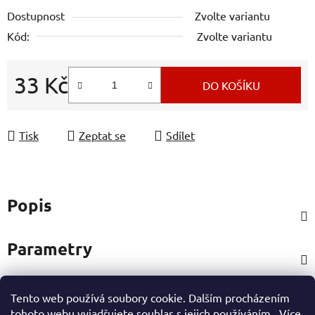
Dostupnost
Zvolte variantu
Kód:
Zvolte variantu
33 Kč
DO KOŠÍKU
Měrná cena:
Tisk
Zeptat se
Sdílet
Popis
Parametry
Tento web používá soubory cookie. Dalším procházením
Hodnocení
tohoto webu vyjadřujete souhlas s jejich používáním.. Více