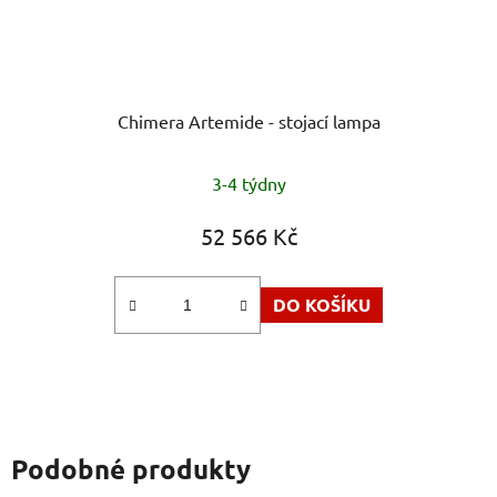
Chimera Artemide - stojací lampa
Průměrné
3-4 týdny
hodnocení
produktu
52 566 Kč
je
5,0
DO KOŠÍKU
z
5
hvězdiček.
Podobné produkty