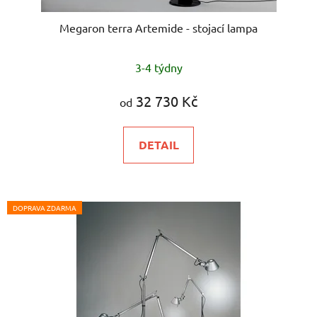
Megaron terra Artemide - stojací lampa
Průměrné
3-4 týdny
hodnocení
produktu
32 730 Kč
od
je
5,0
DETAIL
z
5
hvězdiček.
DOPRAVA ZDARMA