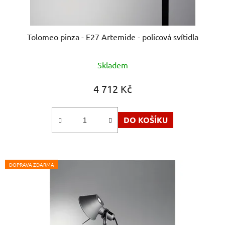
Tolomeo pinza - E27 Artemide - policová svítidla
Průměrné
Skladem
hodnocení
produktu
4 712 Kč
je
5,0
DO KOŠÍKU
z
5
hvězdiček.
DOPRAVA ZDARMA