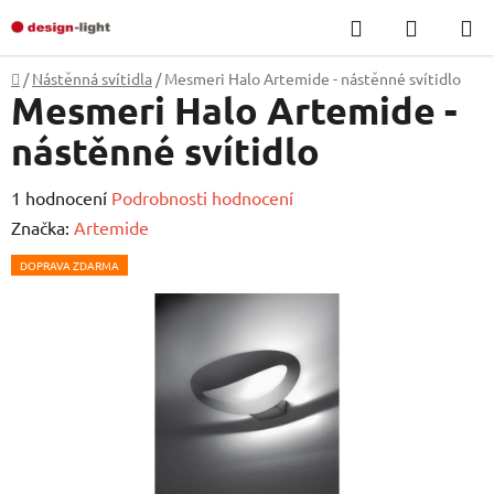
Přejít
Hledat
NÁKUP
na
KOŠÍK
obsah
Domů
/
Nástěnná svítidla
/
Mesmeri Halo Artemide - nástěnné svítidlo
Mesmeri Halo Artemide -
nástěnné svítidlo
Průměrné
1 hodnocení
Podrobnosti hodnocení
hodnocení
Značka:
Artemide
produktu
DOPRAVA ZDARMA
je
5,0
z
5
hvězdiček.