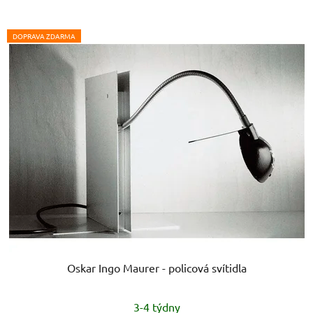
DOPRAVA ZDARMA
Oskar Ingo Maurer - policová svítidla
Průměrné
3-4 týdny