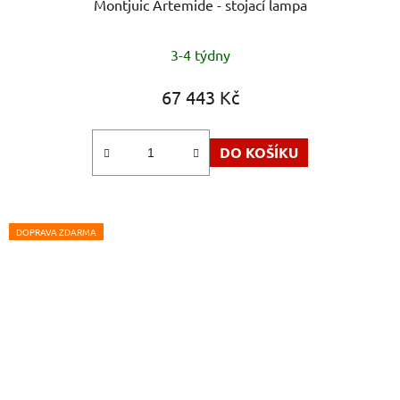
Montjuic Artemide - stojací lampa
Průměrné
3-4 týdny
hodnocení
produktu
67 443 Kč
je
5,0
DO KOŠÍKU
z
5
hvězdiček.
DOPRAVA ZDARMA