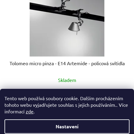
Tolomeo micro pinza - E14 Artemide - policová svítidla
Průměrné
Skladem
hodnocení
produktu
4 340 Kč
od
Tento web používá soubory cookie. Dalším procházením
je
tohoto webu vyjadřujete souhlas s jejich používáním.. Více
5,0
informací
zde
.
DETAIL
z
5
Nastavení
hvězdiček.