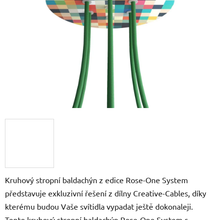
5
hvězdiček.
Kruhový stropní baldachýn z edice Rose-One System
představuje exkluzivní řešení z dílny Creative-Cables, díky
kterému budou Vaše svítidla vypadat ještě dokonaleji.
Tento kruhový stropní baldachýn Rose-One System s