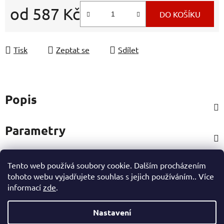
od
587 Kč
DO KOŠÍKU
Měrná cena:
Tisk
Zeptat se
Sdílet
Popis
Parametry
Tento web používá soubory cookie. Dalším procházením
Hodnocení
tohoto webu vyjadřujete souhlas s jejich používáním.. Více
informací
zde
.
Ostatní informace
Nastavení