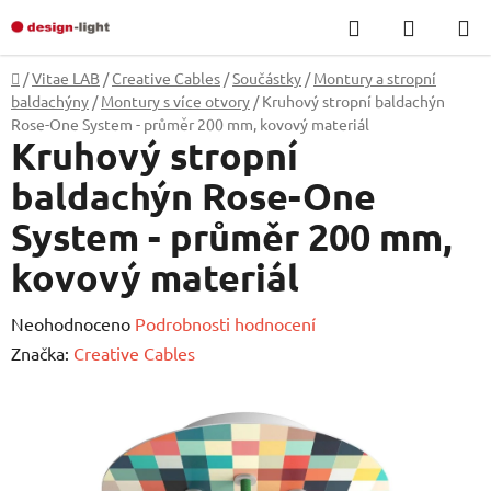
Přejít
Hledat
NÁKUP
na
KOŠÍK
obsah
Domů
/
Vitae LAB
/
Creative Cables
/
Součástky
/
Montury a stropní
baldachýny
/
Montury s více otvory
/
Kruhový stropní baldachýn
Rose-One System - průměr 200 mm, kovový materiál
Kruhový stropní
baldachýn Rose-One
System - průměr 200 mm,
kovový materiál
Průměrné
Neohodnoceno
Podrobnosti hodnocení
hodnocení
Značka:
Creative Cables
produktu
je
0,0
z