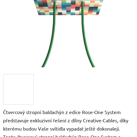
5
hvězdiček.
Čtvercový stropní baldachýn z edice Rose-One System
představuje exkluzivní řešení z dílny Creative-Cables, díky
kterému budou Vaše svítidla vypadat ještě dokonaleji.
Tento čtvercový stropní baldachýn Rose-One System s