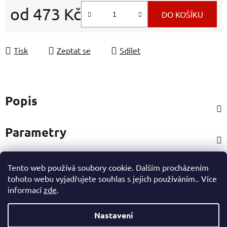
od
473 Kč
DO KOŠÍKU
Měrná cena:
Tisk
Zeptat se
Sdílet
Popis
Parametry
Tento web používá soubory cookie. Dalším procházením
Hodnocení
tohoto webu vyjadřujete souhlas s jejich používáním.. Více
informací
zde
.
Ostatní informace
Nastavení