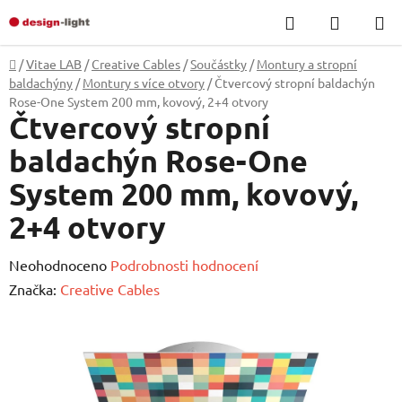
Přejít
Hledat
NÁKUP
na
KOŠÍK
obsah
Domů
/
Vitae LAB
/
Creative Cables
/
Součástky
/
Montury a stropní
baldachýny
/
Montury s více otvory
/
Čtvercový stropní baldachýn
Rose-One System 200 mm, kovový, 2+4 otvory
Čtvercový stropní
baldachýn Rose-One
System 200 mm, kovový,
2+4 otvory
Průměrné
Neohodnoceno
Podrobnosti hodnocení
hodnocení
Značka:
Creative Cables
produktu
je
0,0
z