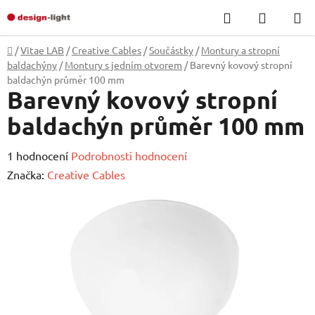
Přejít
Hledat
NÁKUP
na
KOŠÍK
obsah
Domů
/
Vitae LAB
/
Creative Cables
/
Součástky
/
Montury a stropní
baldachýny
/
Montury s jedním otvorem
/
Barevný kovový stropní
baldachýn průměr 100 mm
Barevný kovový stropní
baldachýn průměr 100 mm
Průměrné
1 hodnocení
Podrobnosti hodnocení
hodnocení
Značka:
Creative Cables
produktu
je
5,0
z
5
hvězdiček.