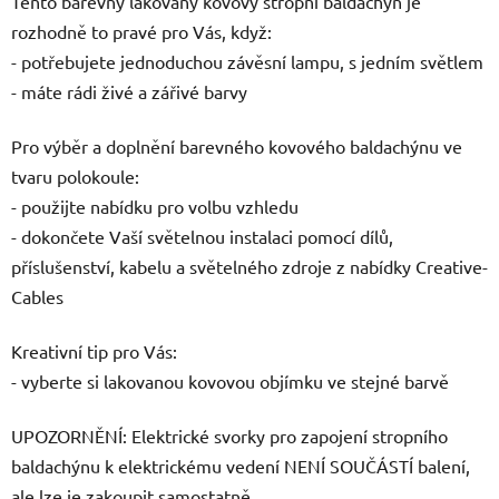
Tento barevný lakovaný kovový stropní baldachýn je
rozhodně to pravé pro Vás, když:
- potřebujete jednoduchou závěsní lampu, s jedním světlem
- máte rádi živé a zářivé barvy
Pro výběr a doplnění barevného kovového baldachýnu ve
tvaru polokoule:
- použijte nabídku pro volbu vzhledu
- dokončete Vaší světelnou instalaci pomocí dílů,
příslušenství, kabelu a světelného zdroje z nabídky Creative-
Cables
Kreativní tip pro Vás:
- vyberte si lakovanou kovovou objímku ve stejné barvě
UPOZORNĚNÍ: Elektrické svorky pro zapojení stropního
baldachýnu k elektrickému vedení NENÍ SOUČÁSTÍ balení,
ale lze je zakoupit samostatně.