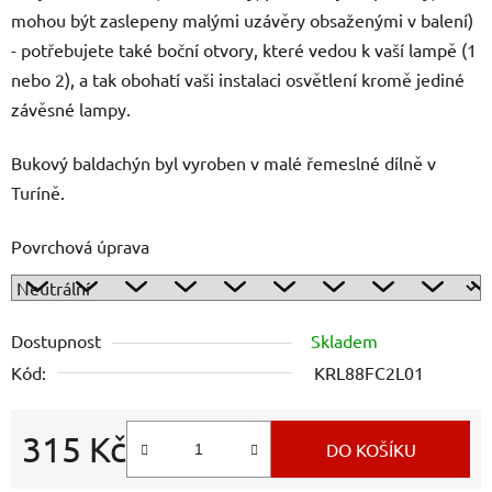
mohou být zaslepeny malými uzávěry obsaženými v balení)
- potřebujete také boční otvory, které vedou k vaší lampě (1
nebo 2), a tak obohatí vaši instalaci osvětlení kromě jediné
závěsné lampy.
Bukový baldachýn byl vyroben v malé řemeslné dílně v
Turíně.
Povrchová úprava
Dostupnost
Skladem
Kód:
KRL88FC2L01
315 Kč
DO KOŠÍKU
Měrná cena: