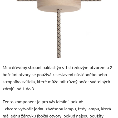
5
hvězdiček.
Mini dřevěný stropní baldachýn s 1 středovým otvorem a 2
bočními otvory se používá k sestavení nástěnného nebo
stropního svítidla, které může mít různý počet světelných
zdrojů: od 1 do 3.
Tento komponent je pro vás ideální, pokud:
- chcete vytvořit jednu závěsnou lampu, tedy lampu, která
má jednu žárovku (boční otvory, pokud nejsou použity,