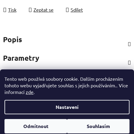
Tisk
Zeptat se
Sdílet
Popis
Parametry
Tento web používá soubory cookie. Dalším procházením
Hodnocení
tohoto webu vyjadřujete souhlas s jejich používáním.. Více
informací
zde
.
Ostatní informace
Nastavení
Z
Vytvořil Shoptet
á
Odmítnout
Souhlasím
Copyright 2026
eshop Hynek Medřický
. Všechna práva
p