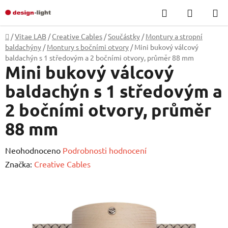
Přejít
Hledat
NÁKUP
na
KOŠÍK
obsah
Domů
/
Vitae LAB
/
Creative Cables
/
Součástky
/
Montury a stropní
baldachýny
/
Montury s bočními otvory
/
Mini bukový válcový
baldachýn s 1 středovým a 2 bočními otvory, průměr 88 mm
Mini bukový válcový
baldachýn s 1 středovým a
2 bočními otvory, průměr
88 mm
Průměrné
Neohodnoceno
Podrobnosti hodnocení
hodnocení
Značka:
Creative Cables
produktu
je
0,0
z