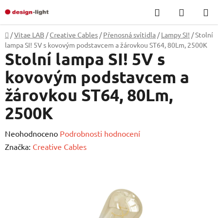
Přejít
Hledat
NÁKUP
na
KOŠÍK
obsah
Domů
/
Vitae LAB
/
Creative Cables
/
Přenosná svítidla
/
Lampy SI!
/
Stolní
lampa SI! 5V s kovovým podstavcem a žárovkou ST64, 80Lm, 2500K
Stolní lampa SI! 5V s
kovovým podstavcem a
žárovkou ST64, 80Lm,
2500K
Průměrné
Neohodnoceno
Podrobnosti hodnocení
hodnocení
Značka:
Creative Cables
produktu
je
0,0
z
5