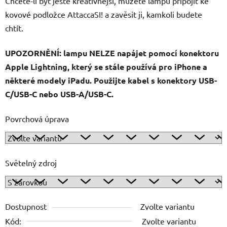
Chcete-li být ještě kreativnější, můžete lampu připojit ke
kovové podložce AttaccaSI! a zavěsit ji, kamkoli budete
chtít.
UPOZORNĚNÍ: lampu NELZE napájet pomocí konektoru
Apple Lightning, který se stále používá pro iPhone a
některé modely iPadu. Použijte kabel s konektory USB-
C/USB-C nebo USB-A/USB-C.
Povrchová úprava
Světelný zdroj
Dostupnost
Zvolte variantu
Kód:
Zvolte variantu