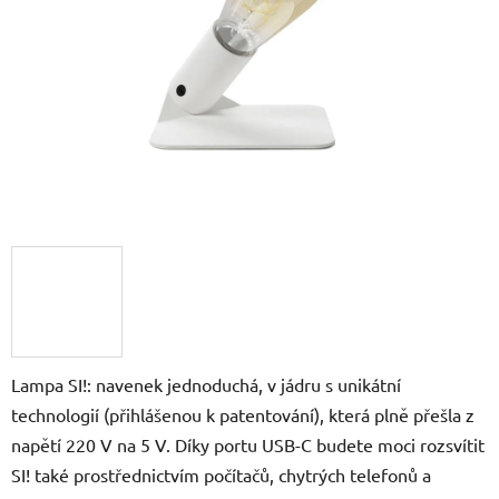
hvězdiček.
Lampa SI!: navenek jednoduchá, v jádru s unikátní
technologií (přihlášenou k patentování), která plně přešla z
napětí 220 V na 5 V. Díky portu USB-C budete moci rozsvítit
SI! také prostřednictvím počítačů, chytrých telefonů a