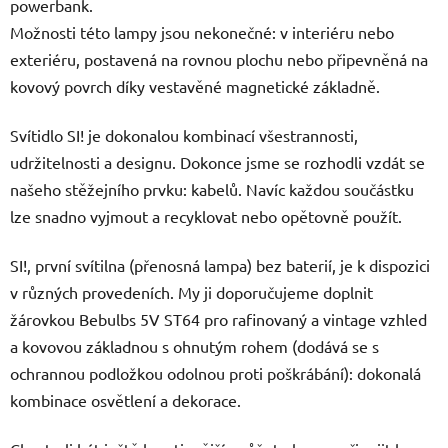
powerbank.
Možnosti této lampy jsou nekonečné: v interiéru nebo
exteriéru, postavená na rovnou plochu nebo připevněná na
kovový povrch díky vestavěné magnetické základně.
Svítidlo SI! je dokonalou kombinací všestrannosti,
udržitelnosti a designu. Dokonce jsme se rozhodli vzdát se
našeho stěžejního prvku: kabelů. Navíc každou součástku
lze snadno vyjmout a recyklovat nebo opětovně použít.
SI!, první svítilna (přenosná lampa) bez baterií, je k dispozici
v různých provedeních. My ji doporučujeme doplnit
žárovkou Bebulbs 5V ST64 pro rafinovaný a vintage vzhled
a kovovou základnou s ohnutým rohem (dodává se s
ochrannou podložkou odolnou proti poškrábání): dokonalá
kombinace osvětlení a dekorace.