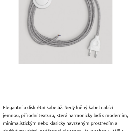
5
hvězdiček.
Elegantní a diskrétní kabeláž. Šedý lněný kabel nabízí
jemnou, přírodní texturu, která harmonicky ladí s moderním,
minimalistickým nebo klasicky navrženým prostředím a
dodává mu detail nadčasové elegance. Je vyroben v Itálii a