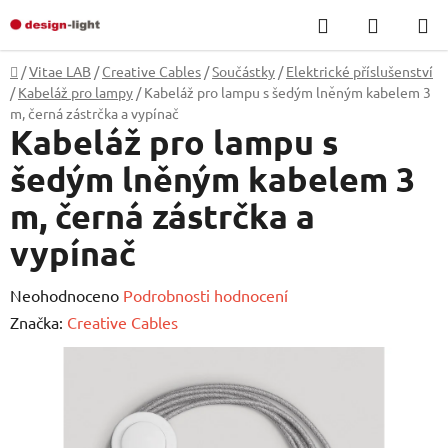
Přejít
Hledat
NÁKUP
na
KOŠÍK
obsah
Domů
/
Vitae LAB
/
Creative Cables
/
Součástky
/
Elektrické příslušenství
/
Kabeláž pro lampy
/
Kabeláž pro lampu s šedým lněným kabelem 3
m, černá zástrčka a vypínač
Kabeláž pro lampu s
šedým lněným kabelem 3
m, černá zástrčka a
vypínač
Průměrné
Neohodnoceno
Podrobnosti hodnocení
hodnocení
Značka:
Creative Cables
produktu
je
0,0
z