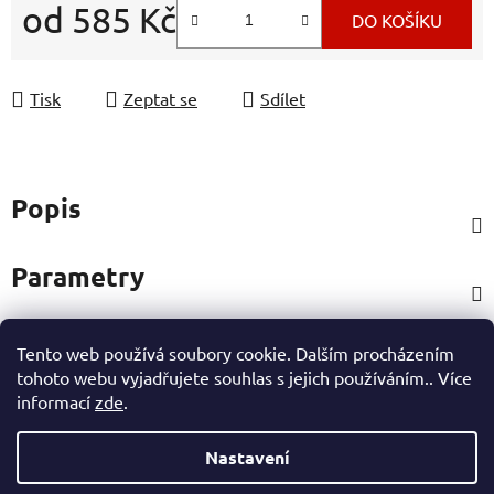
od
585 Kč
DO KOŠÍKU
Měrná cena:
Tisk
Zeptat se
Sdílet
Popis
Parametry
Tento web používá soubory cookie. Dalším procházením
Hodnocení
tohoto webu vyjadřujete souhlas s jejich používáním.. Více
informací
zde
.
Ostatní informace
Nastavení