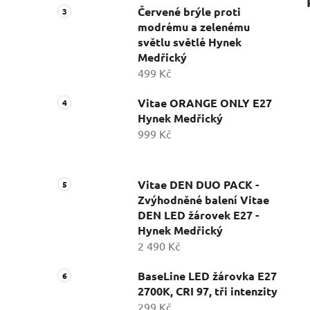
Červené brýle proti
modrému a zelenému
světlu světlé Hynek
Medřický
499 Kč
Vitae ORANGE ONLY E27
Hynek Medřický
999 Kč
Vitae DEN DUO PACK -
Zvýhodněné balení Vitae
DEN LED žárovek E27 -
Hynek Medřický
2 490 Kč
BaseLine LED žárovka E27
2700K, CRI 97, tři intenzity
299 Kč