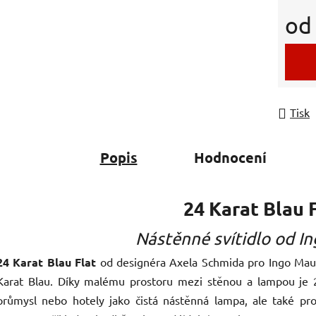
o
Měrná
Tisk
Popis
Hodnocení
24 Karat Blau 
Nástěnné svítidlo od I
24 Karat Blau Flat
od designéra Axela Schmida pro Ingo Maur
Karat Blau. Díky malému prostoru mezi stěnou a lampou je 24
průmysl nebo hotely jako čistá nástěnná lampa, ale také pro 