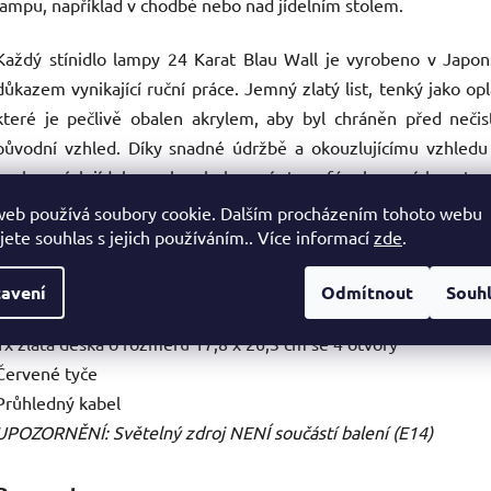
lampu, například v chodbě nebo nad jídelním stolem.
Každý stínidlo lampy 24 Karat Blau Wall je vyrobeno v Japon
důkazem vynikající ruční práce. Jemný zlatý list, tenký jako op
které je pečlivě obalen akrylem, aby byl chráněn před nečis
původní vzhled. Díky snadné údržbě a okouzlujícímu vzhledu 
soukromých jídelen nebo obohacení atmosféry luxusních restaur
web používá soubory cookie. Dalším procházením tohoto webu
Souhra světla a pozoruhodná tloušťka zlatého listu 1/10, 000 m
jete souhlas s jejich používáním.. Více informací
zde
.
prostory teplým, zářivým leskem, který vyzařuje eleganci a šarm
avení
Odmítnout
Souh
Balení obsahuje
:
1x zlatá deska o rozměru 17,8 x 26,3 cm se 4 otvory
Červené tyče
Průhledný kabel
UPOZORNĚNÍ: Světelný zdroj NENÍ součástí balení (E14)