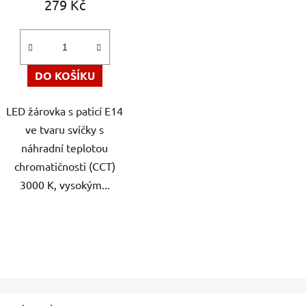
279 Kč
je
5,0
z
5
DO KOŠÍKU
hvězdiček.
LED žárovka s paticí E14
ve tvaru svíčky s
náhradní teplotou
chromatičnosti (CCT)
3000 K, vysokým...