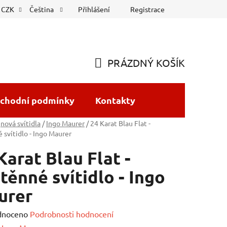
Přihlášení
Registrace
CZK
Čeština
PRÁZDNÝ KOŠÍK
NÁKUPNÍ
KOŠÍK
chodní podmínky
Kontakty
nová svítidla
/
Ingo Maurer
/
24 Karat Blau Flat -
 svítidlo - Ingo Maurer
Karat Blau Flat -
těnné svítidlo - Ingo
urer
né
dnoceno
Podrobnosti hodnocení