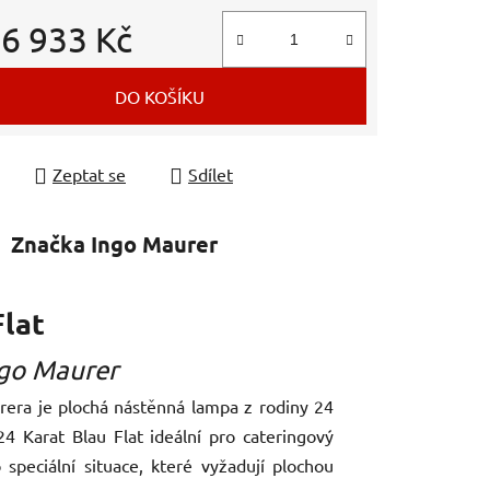
d
6 933 Kč
 cena:
DO KOŠÍKU
Zeptat se
Sdílet
Značka
Ingo Maurer
Flat
ngo Maurer
era je plochá nástěnná lampa z rodiny 24
 Karat Blau Flat ideální pro cateringový
speciální situace, které vyžadují plochou