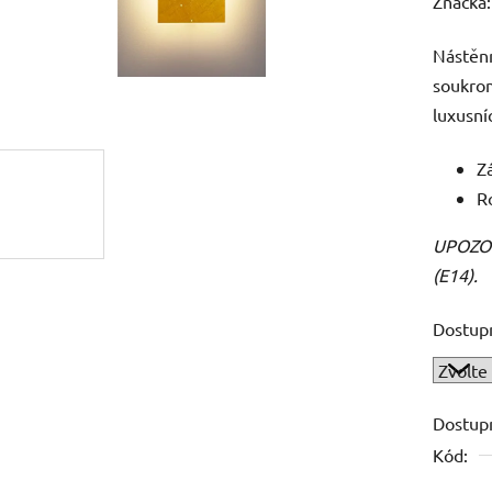
hodnoc
Značka
produk
Nástěnn
je
soukrom
0,0
luxusní
z
5
Z
hvězdič
R
UPOZORN
(E14).
Dostup
Dostup
Kód: