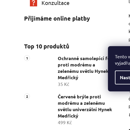
Konzultace
Přijímáme online platby
Top 10 produktů
Tento 
Ochranné samolepící fólie
vyjadřu
proti modrému a
zelenému světlu Hynek
Nast
Medřický
35 Kč
Červené brýle proti
modrému a zelenému
světlu univerzální Hynek
Medřický
499 Kč