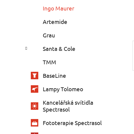
e
n
Ingo Maurer
í
p
Artemide
a
Grau
n
e
Santa & Cole
l
TMM
BaseLine
Lampy Tolomeo
Kancelářská svítidla
Spectrasol
Fototerapie Spectrasol