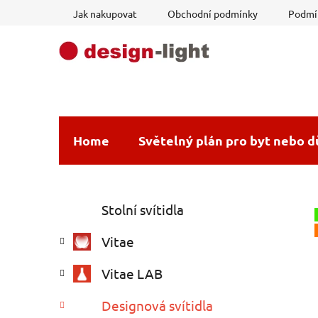
Přejít
Jak nakupovat
Obchodní podmínky
Podmín
na
obsah
Home
Světelný plán pro byt nebo 
P
K
Přeskočit
Stolní svítidla
a
o
kategorie
t
s
Vitae
e
t
g
r
Vitae LAB
o
a
r
Designová svítidla
i
n