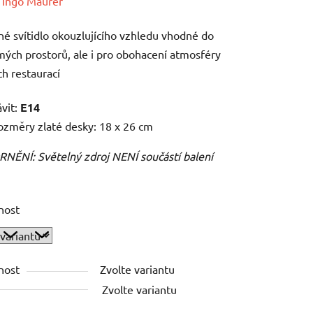
ení
:
Ingo Maurer
tu
é svítidlo okouzlujícího vzhledu vhodné do
ých prostorů, ale i pro obohacení atmosféry
ch restaurací
ávit:
E14
ek.
ozměry zlaté desky: 18 x 26 cm
ĚNÍ: Světelný zdroj NENÍ součástí balení
nost
nost
Zvolte variantu
Zvolte variantu