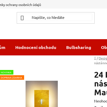
ky ochrany osobních údajů
dům
Hodnocení obchodu
Bulbsharing
Ob
Domů
/
Desig
nástěnné
24 
NOVINKA
DOPRAVA ZDARMA
nás
Ma
Průměr
Neoho