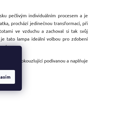
sku pečlivým individuálním procesem a je
latka, prochází jedinečnou transformací, při
totami ve vzduchu a zachoval si tak svůj
je tato lampa ideální volbou pro zdobení
ací.
m vytváří okouzlující podívanou a naplňuje
.
lasím