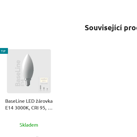
Související pr
TIP
BaseLine LED žárovka
E14 3000K, CRI 95, tři
intenzity
Průměrné
Skladem
hodnocení
produktu