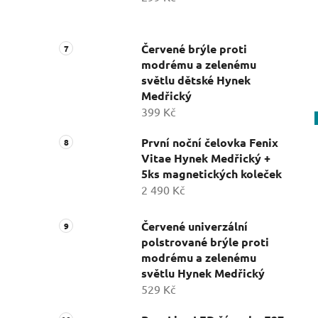
Červené brýle proti
modrému a zelenému
světlu dětské Hynek
Medřický
399 Kč
První noční čelovka Fenix
Vitae Hynek Medřický +
5ks magnetických koleček
2 490 Kč
Červené univerzální
polstrované brýle proti
modrému a zelenému
světlu Hynek Medřický
529 Kč