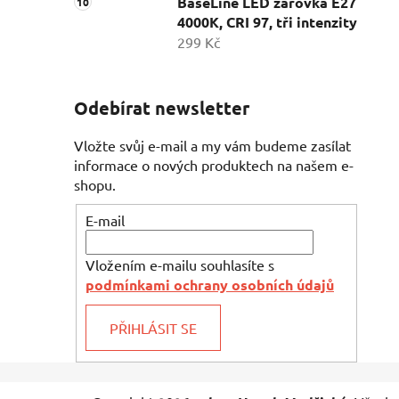
BaseLine LED žárovka E27
4000K, CRI 97, tři intenzity
299 Kč
Odebírat newsletter
Vložte svůj e-mail a my vám budeme zasílat
informace o nových produktech na našem e-
shopu.
E-mail
Vložením e-mailu souhlasíte s
podmínkami ochrany osobních údajů
PŘIHLÁSIT SE
Z