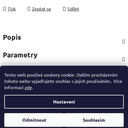
Tisk
Zeptat se
Sdílet
Popis
Parametry
Tento web používá soubory cookie. Dalším procházením
Hodnocení
tohoto webu vyjadřujete souhlas s jejich používáním.. Více
informací
zde
.
Ostatní informace
Nastavení
Z
Vytvořil Shoptet
á
Odmítnout
Souhlasím
Copyright 2026
eshop Hynek Medřický
. Všechna práva
p
vyhrazena.