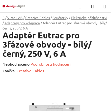
Přejít
Hledat
NÁKUP
na
KOŠÍK
obsah
Domů
/
Vitae LAB
/
Creative Cables
/
Součástky
/
Elektrické příslušenství
/
Adaptéry pro kolejnice
/
Adaptér Eutrac pro 3fázové obvody - bílý/
černý, 250 V, 6 A
Adaptér Eutrac pro
3fázové obvody - bílý/
černý, 250 V, 6 A
Průměrné
Neohodnoceno
Podrobnosti hodnocení
hodnocení
Značka:
Creative Cables
produktu
je
0,0
z
5
hvězdiček.