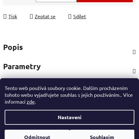
Měrná cena:
Tisk
Zeptat se
Sdílet
Popis
Parametry
Tento web používá soubory cookie. Dalším procházením
Hodnocení
tohoto webu vyjadřujete souhlas s jejich používáním.. Více
informací
zde
.
Ostatní informace
Nastavení
Z
Vytvořil Shoptet
á
Odmítnout
Souhlasím
Copyright 2026
eshop Hynek Medřický
. Všechna práva