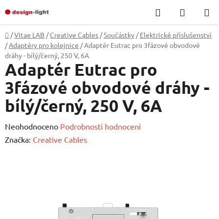
Přejít
Hledat
NÁKUP
na
KOŠÍK
obsah
Domů
/
Vitae LAB
/
Creative Cables
/
Součástky
/
Elektrické příslušenství
/
Adaptéry pro kolejnice
/
Adaptér Eutrac pro 3fázové obvodové
dráhy - bílý/černý, 250 V, 6A
Adaptér Eutrac pro
3fázové obvodové dráhy -
bílý/černý, 250 V, 6A
Průměrné
Neohodnoceno
Podrobnosti hodnocení
hodnocení
Značka:
Creative Cables
produktu
je
0,0
z
5
hvězdiček.