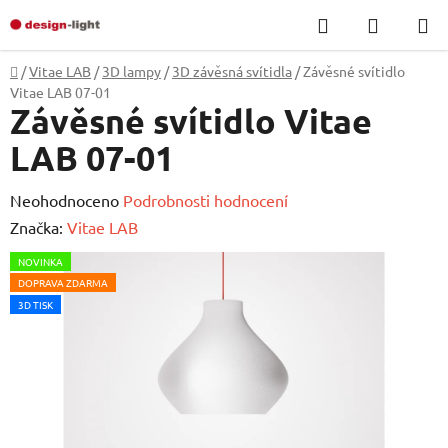
Přejít
Hledat
NÁKUP
na
KOŠÍK
obsah
Domů
/
Vitae LAB
/
3D lampy
/
3D závěsná svítidla
/
Závěsné svítidlo
Vitae LAB 07-01
Závěsné svítidlo Vitae
LAB 07-01
Průměrné
Neohodnoceno
Podrobnosti hodnocení
hodnocení
Značka:
Vitae LAB
produktu
NOVINKA
je
DOPRAVA ZDARMA
0,0
3D TISK
z
5
hvězdiček.