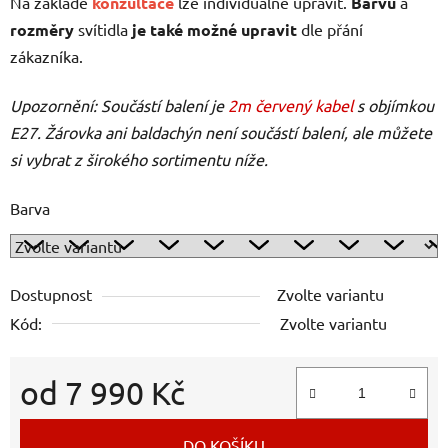
Na základě
konzultace
lze individuálně upravit.
Barvu
a
rozměry
svítidla
je také možné upravit
dle přání
zákazníka.
Upozornění: Součástí balení je
2m červený kabel
s objímkou
E27. Žárovka ani baldachýn není součástí balení, ale můžete
si vybrat z širokého sortimentu níže.
Barva
Dostupnost
Zvolte variantu
Kód:
Zvolte variantu
od
7 990 Kč
Měrná cena:
DO KOŠÍKU